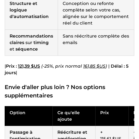
Structure et
Conception ou refonte
logique
complète selon votre cas,
d'automatisation
alignée sur le comportement
réel du client
Recommandations
Sans réécriture complète des
claires
sur
timing
emails
et
séquence
|
Prix :
121,39 $US
(-25%, prix normal
161,85 $US
)
|
Délai : 5
jours
|
Envie d'aller plus loin ? Nos
options
supplémentaires
Option
Ce qu'elle
Prix
Dé
ajoute
aj
Passage à
Réécriture et
+
+ 
l'optimisation
amélioration
115,61 $US
jo