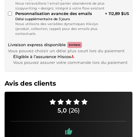
Nous retravaillons 1 email panier abandonné de plus
(copywriting + design), intégré à votre flow existant
Personnalisation avancée des emails
+ 112,89 $US
Délai supplémentaire de 3 jours
Nous utilisons des variables dynamiques Klaviyo
(produit, collection, rappel) pour des emails plus
contextuels.
Livraison express disponible
EXPRESS
Vous pouvez choisir un délai plus court lors du paiement
Éligible à l’assurance Hiscox
Vous pouvez assurer votre commande lors du paiement
Avis des clients
5,0
(26)