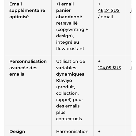
Email
+1
email
+
+ 1
supplémentaire
panier
46,24 $US
jo
optimisé
abandonné
/ email
retravaillé
(copywriting +
design),
intégré au
flow existant
Personnalisation
Utilisation de
+
+ 
avancée des
variables
104,05 $US
jo
emails
dynamiques
Klaviyo
(produit,
collection,
rappel) pour
des emails
plus
contextuels
Design
Harmonisation
+
+ 