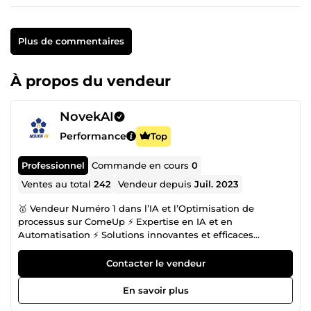
Plus de commentaires
À propos du vendeur
NovekAI
Performance
Top
Professionnel
Commande en cours
0
Ventes au total
242
Vendeur depuis
Juil. 2023
🥇 Vendeur Numéro 1 dans l’IA et l’Optimisation de
processus sur ComeUp ⚡️ Expertise en IA et en
Automatisation ⚡️ Solutions innovantes et efficaces
boostées par l’IA Bienvenue dans l’Univers NovekAI ! 🤝
Avec nous : Donnez vie à vos projets, exploser votre
Contacter le vendeur
efficacité et atomiser votre concurence en tirant parti de
puissance de l’intelligence artificielle. 👥 Notre équipe :
En savoir plus
Managers + Ultra spécialistes = Votre projet mené à bien