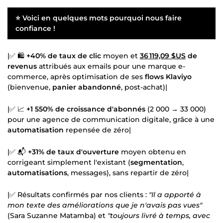
⭐ Voici en quelques mots pourquoi nous faire
confiance !
|✅ 🛍️
+40% de taux de clic
moyen et
36 119,09 $US
de
revenus
attribués aux emails pour une marque e-
commerce, après optimisation de ses
flows Klaviyo
(bienvenue,
panier abandonné
, post-achat)|
|✅ 📈
+1 550% de croissance d'abonnés
(2 000 → 33 000)
pour une agence de communication digitale, grâce à une
automatisation
repensée de zéro|
|✅ 📬
+31% de taux d'ouverture
moyen obtenu en
corrigeant simplement l'existant (
segmentation
,
automatisations
, messages), sans repartir de zéro|
|✅ Résultats confirmés par nos clients :
"Il a apporté à
mon texte des améliorations que je n'avais pas vues"
(Sara Suzanne Matamba) et
"toujours livré à temps, avec