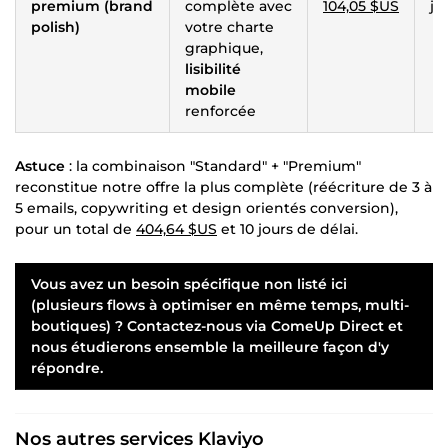
premium (brand
complète avec
104,05 $US
jo
polish)
votre charte
graphique,
lisibilité
mobile
renforcée
Astuce
: la combinaison "Standard" + "Premium"
reconstitue notre offre la plus complète (réécriture de 3 à
5 emails, copywriting et design orientés conversion),
pour un total de
404,64 $US
et 10 jours de délai.
Vous avez un besoin spécifique non listé ici
(plusieurs flows à optimiser en même temps, multi-
boutiques) ? Contactez-nous via ComeUp Direct et
nous étudierons ensemble la meilleure façon d'y
répondre.
Nos autres services Klaviyo