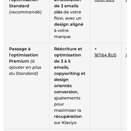
Standard
de 3 emails
(recommandé)
clés
de votre
flow, avec un
design aligné
à votre
marque
Passage à
Réécriture et
+
+ 
l'optimisation
optimisation
167,64 $US
jo
Premium
(à
de 3 à 5
ajouter en plus
emails
,
du Standard)
copywriting et
design
orientés
conversion
,
ajustements
pour
maximiser la
récupération
sur Klaviyo