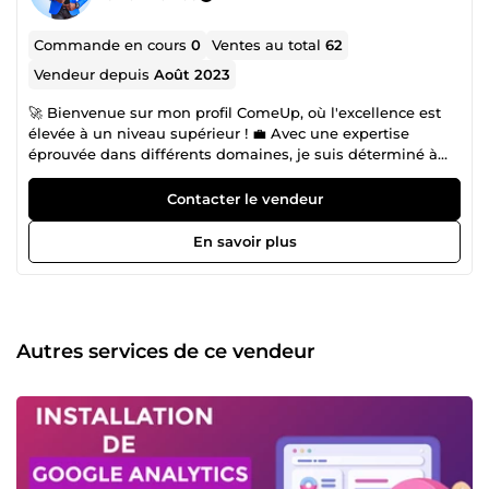
Commande en cours
0
Ventes au total
62
Vendeur depuis
Août 2023
🚀 Bienvenue sur mon profil ComeUp, où l'excellence est
élevée à un niveau supérieur ! 💼 Avec une expertise
éprouvée dans différents domaines, je suis déterminé à
vous aider à surpasser vos concurrents et à dominer votre
marché en ligne. Des boutiques en ligne élégantes et
Contacter le vendeur
convaincantes, des sites web réactifs et optimisés, des
stratégies de référencement intelligemment conçues et
En savoir plus
des campagnes de réseaux sociaux percutantes - voilà les
outils que je mets à votre disposition pour propulser votre
entreprise vers le succès. 📈 Mon approche se fonde sur
une compréhension profonde de vos besoins spécifiques
et des attentes de votre audience cible. Chaque étape de
Autres services de ce vendeur
notre collaboration est guidée par des analyses pointues et
une connaissance approfondie des tendances du marché.
En choisissant mes services, vous optez pour une réelle
valeur ajoutée et des résultats concrets qui se traduiront
par une croissance significative de votre entreprise. 💻 Que
vous soyez une startup ambitieuse ou une entreprise
établie cherchant à se réinventer, je suis prêt à mettre en