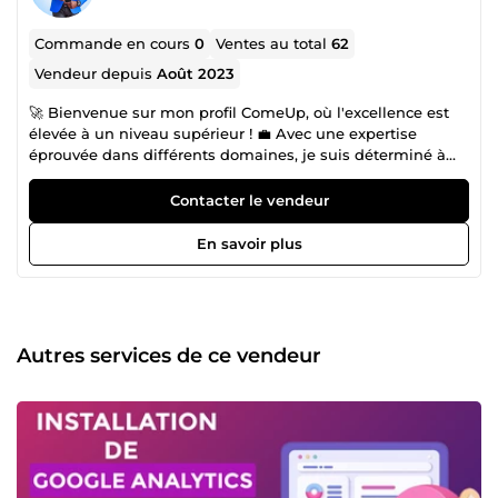
Commande en cours
0
Ventes au total
62
Vendeur depuis
Août 2023
🚀 Bienvenue sur mon profil ComeUp, où l'excellence est
élevée à un niveau supérieur ! 💼 Avec une expertise
éprouvée dans différents domaines, je suis déterminé à
vous aider à surpasser vos concurrents et à dominer votre
marché en ligne. Des boutiques en ligne élégantes et
Contacter le vendeur
convaincantes, des sites web réactifs et optimisés, des
stratégies de référencement intelligemment conçues et
En savoir plus
des campagnes de réseaux sociaux percutantes - voilà les
outils que je mets à votre disposition pour propulser votre
entreprise vers le succès. 📈 Mon approche se fonde sur
une compréhension profonde de vos besoins spécifiques
et des attentes de votre audience cible. Chaque étape de
Autres services de ce vendeur
notre collaboration est guidée par des analyses pointues et
une connaissance approfondie des tendances du marché.
En choisissant mes services, vous optez pour une réelle
valeur ajoutée et des résultats concrets qui se traduiront
par une croissance significative de votre entreprise. 💻 Que
vous soyez une startup ambitieuse ou une entreprise
établie cherchant à se réinventer, je suis prêt à mettre en