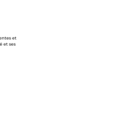
entes et
é et ses