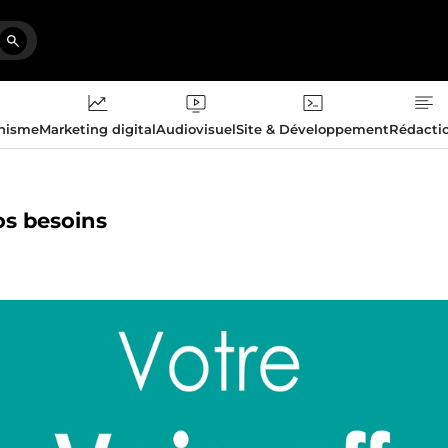
phisme
Marketing digital
Audiovisuel
Site & Développement
Rédacti
os besoins