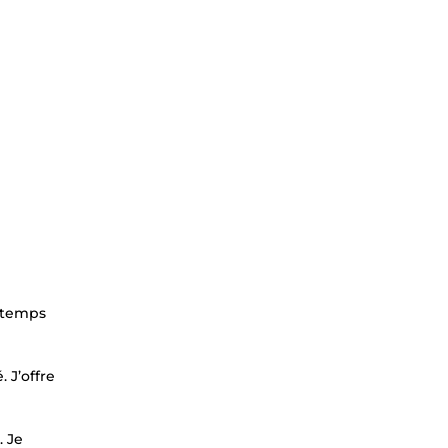
s temps
. J’offre
. Je