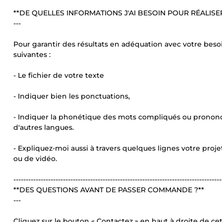
**DE QUELLES INFORMATIONS J'AI BESOIN POUR RÉALISER
---
Pour garantir des résultats en adéquation avec votre besoi
suivantes :
- Le fichier de votre texte
- Indiquer bien les ponctuations,
- Indiquer la phonétique des mots compliqués ou prononcia
d'autres langues.
- Expliquez-moi aussi à travers quelques lignes votre proj
ou de vidéo.
------------------------------------------------------------------------------------
**DES QUESTIONS AVANT DE PASSER COMMANDE ?**
---
Cliquez sur le bouton « Contactez » en haut à droite de ce