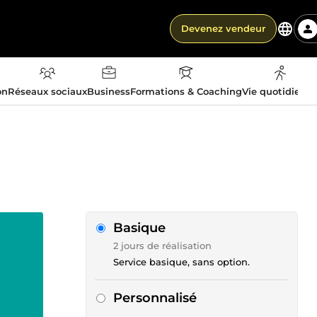
Devenez vendeur
on
Réseaux sociaux
Business
Formations & Coaching
Vie quotidienn
Basique
2 jours de réalisation
Service basique, sans option.
Personnalisé