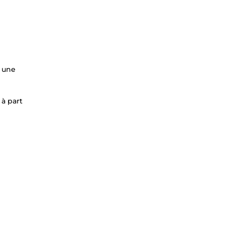
e une
 à part