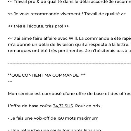
<< Travail pro & de qualité dans le délai accordé Je re
<< Je vous recommande vivement ! Travail de qualité >>
<< très à l'écoute, très pro! >>
<< J'ai aimé faire affaire avec Will. La commande a été ra
m'a donné un délai de livraison qu'il a respecté à la lettre
remarques ont été très pertinentes. Je n'hésiterais pas à tr
------------------------------------------------------------------------------------
**QUE CONTIENT MA COMMANDE ?**
---
Mon service est composé d’une offre de base et des offre
L’offre de base coûte
34,72 $US
. Pour ce prix,
- Je fais une voix-off de 150 mots maximum
- Une retouche une seule fois après livraison