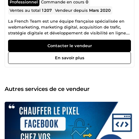
Professionnel
Commande en cours
0
Ventes au total
1 207
Vendeur depuis
Mars 2020
La French Team est une équipe française spécialisée en
webmarketing, marketing digital, acquisition de trafic,
stratégie digitale et développement de visibilité en ligne.
Notre collectif regroupe plusieurs profils complémentaires,
âgés de 21 à 39 ans, chacun expert dans son domaine :
Contacter le vendeur
publicité Facebook Ads, Instagram Ads, Snapchat Ads,
Google Ads, création de site web, tunnel de vente,
En savoir plus
copywriting, génération de leads, branding, growth
hacking, automation, stratégie réseaux sociaux,
référencement, conversion et visibilité business. Cette
diversité de compétences nous permet de proposer une
approche complète, efficace et orientée résultats. Là où
Autres services de ce vendeur
beaucoup s’arrêtent à la théorie, nous mettons en place
des actions concrètes pour attirer plus de clients,
développer votre présence en ligne, améliorer votre image
de marque et booster votre chiffre d’affaires. Notre arrivée
sur ComeUp a un objectif simple : rendre accessibles des
compétences habituellement réservées à des structures
plus importantes. Depuis longtemps, nous accompagnons
dans l’ombre de nombreux entrepreneurs, marques, e-
commerçants, entreprises, infopreneurs et projets digitaux