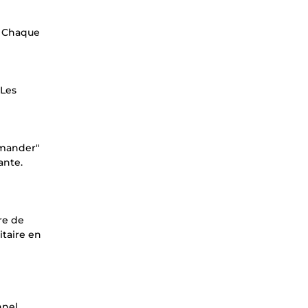
. Chaque
 Les
mmander"
ante.
re de
itaire en
nel.