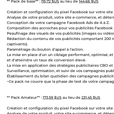
** Pack de base** :
115,72 $US
au lieu de
144,66 $US
Création et configuration du pixel Facebook sur votre si
Analyse de votre produit, votre site e-commerce, et déter
Conception de votre campagne Facebook Ads de A à Z.
Composition des accroches pour vos publicités Facebook 
Peaufinage des visuels de vos publicités (images ou vidéos 
Rédaction du contenu de vos publicités comportant 200 mo
captivants).
Paramétrage du bouton d'appel à l'action.
La mise en place d'un un ciblage performant, optimisé, et 
et d'atteindre un taux de conversion élevé.
La mise en application des stratégies publicitaires CBO et
Surveillance, optimisation, et suivi de vos campagnes publi
Établissement du bilan quotidien des campagnes publicita
~Ce pack ne couvre que la phase de test de votre campagn
** Pack Amateur** :
173,59 $US
au lieu de
231,45 $US
Création et configuration du pixel Facebook sur votre si
Analyse de votre produit, votre site e-commerce, et déter