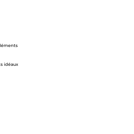
éléments
ts idéaux