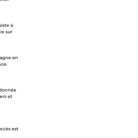
iste à
ie sur
mpagne en
vos
e donnée
ers et
uccès est