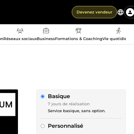
Devenez vendeur
on
Réseaux sociaux
Business
Formations & Coaching
Vie quotidienn
Basique
7 jours de réalisation
Service basique, sans option.
Personnalisé