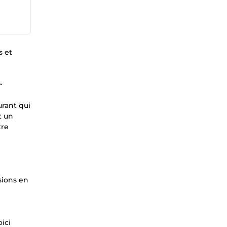
s et
~
urant qui
t un
tre
sions en
ici