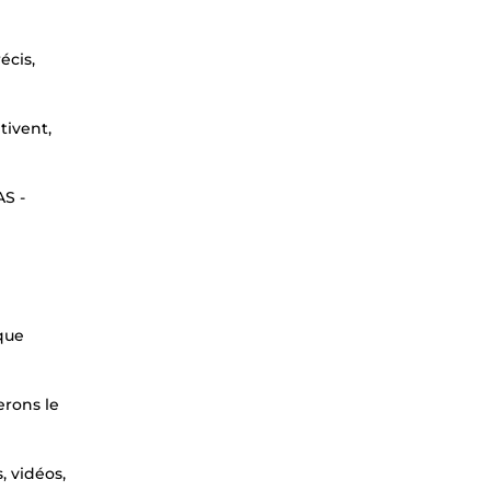
écis,
tivent,
AS -
aque
erons le
, vidéos,