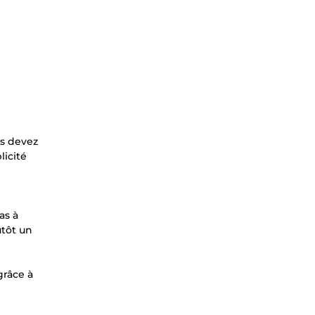
us devez
licité
as à
utôt un
grâce à