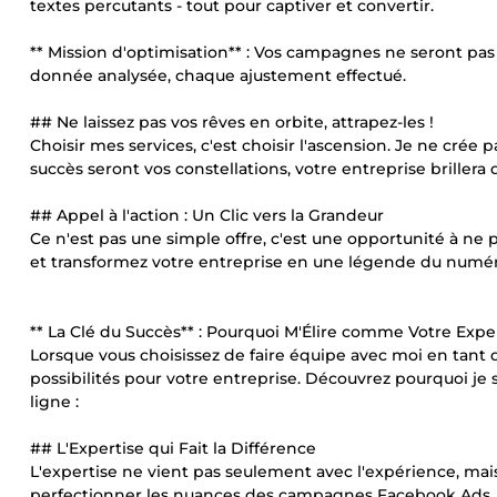
textes percutants - tout pour captiver et convertir.
** Mission d'optimisation** : Vos campagnes ne seront pas
donnée analysée, chaque ajustement effectué.
## Ne laissez pas vos rêves en orbite, attrapez-les !
Choisir mes services, c'est choisir l'ascension. Je ne cr
succès seront vos constellations, votre entreprise briller
## Appel à l'action : Un Clic vers la Grandeur
Ce n'est pas une simple offre, c'est une opportunité à n
et transformez votre entreprise en une légende du numériq
** La Clé du Succès** : Pourquoi M'Élire comme Votre Exp
Lorsque vous choisissez de faire équipe avec moi en tant 
possibilités pour votre entreprise. Découvrez pourquoi je s
ligne :
## L'Expertise qui Fait la Différence
L'expertise ne vient pas seulement avec l'expérience, mais
perfectionner les nuances des campagnes Facebook Ads, je