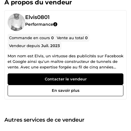
À propos du vendeur
Elvis0801
Performance
Commande en cours
0
Vente au total
0
Vendeur depuis
Juil. 2023
Mon nom est Elvis, un virtuose des publicités sur Facebook
et Google ainsi qu'un maître constructeur de tunnels de
vente. Avec une expertise forgée au fil de cinq années
d'expérience, je me suis érigé en référence incontestée
dans le domaine du marketing digital. Ma passion réside
Contacter le vendeur
dans la création de campagnes publicitaires percutantes,
capables de transformer des prospects anonymes en
En savoir plus
clients fidèles. Grâce à ma maîtrise des plateformes
Facebook Ads et Google Ads, je sais comment cibler avec
précision les audiences les plus pertinentes et optimiser
chaque euro investi pour obtenir un retour sur
investissement optimal. Mais mon talent ne se limite pas
Autres services de ce vendeur
à l'élaboration de publicités convaincantes. Je suis
également un architecte de funnels, capable de concevoir