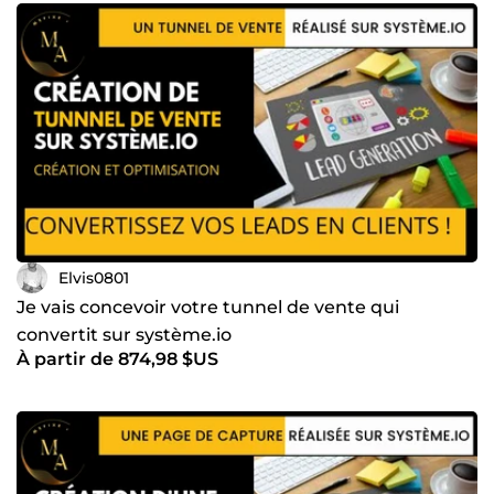
des parcours clients fluides et efficaces, étape par étape,
afin d'augmenter les conversions et les ventes. Au-delà de
mes compétences techniques, j'ai développé un sens aigu
de l'écoute et de la compréhension des besoins
spécifiques de chaque client. Je m'engage pleinement
dans chaque projet, en offrant des solutions sur mesure,
adaptées à chaque entreprise et à ses objectifs uniques. Si
vous êtes à la recherche d'un partenaire de confiance, doté
d'une expertise pointue et d'une approche personnalisée,
je suis prêt à propulser votre entreprise vers de nouveaux
sommets. Contactez-moi dès maintenant pour découvrir
comment je peux contribuer à votre succès.
Elvis0801
Je vais concevoir votre tunnel de vente qui
convertit sur système.io
À partir de 874,98 $US