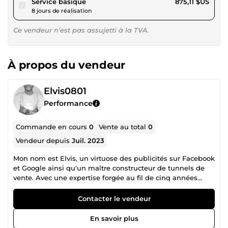
pour 806,55 $US
Service basique
875,11 $US
8 jours de réalisation
Ce vendeur n’est pas assujetti à la TVA.
À propos du vendeur
Elvis0801
Performance
Commande en cours
0
Vente au total
0
Vendeur depuis
Juil. 2023
Mon nom est Elvis, un virtuose des publicités sur Facebook
et Google ainsi qu'un maître constructeur de tunnels de
vente. Avec une expertise forgée au fil de cinq années
d'expérience, je me suis érigé en référence incontestée
dans le domaine du marketing digital. Ma passion réside
Contacter le vendeur
dans la création de campagnes publicitaires percutantes,
capables de transformer des prospects anonymes en
En savoir plus
clients fidèles. Grâce à ma maîtrise des plateformes