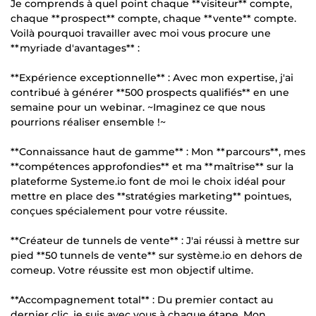
Je comprends à quel point chaque **visiteur** compte,
chaque **prospect** compte, chaque **vente** compte.
Voilà pourquoi travailler avec moi vous procure une
**myriade d'avantages** :
**Expérience exceptionnelle** : Avec mon expertise, j'ai
contribué à générer **500 prospects qualifiés** en une
semaine pour un webinar. ~Imaginez ce que nous
pourrions réaliser ensemble !~
**Connaissance haut de gamme** : Mon **parcours**, mes
**compétences approfondies** et ma **maîtrise** sur la
plateforme Systeme.io font de moi le choix idéal pour
mettre en place des **stratégies marketing** pointues,
conçues spécialement pour votre réussite.
**Créateur de tunnels de vente** : J'ai réussi à mettre sur
pied **50 tunnels de vente** sur système.io en dehors de
comeup. Votre réussite est mon objectif ultime.
**Accompagnement total** : Du premier contact au
dernier clic, je suis avec vous à chaque étape. Mon