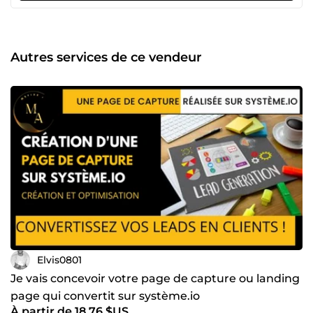
Facebook Ads et Google Ads, je sais comment cibler avec
précision les audiences les plus pertinentes et optimiser
chaque euro investi pour obtenir un retour sur
investissement optimal. Mais mon talent ne se limite pas
Autres services de ce vendeur
à l'élaboration de publicités convaincantes. Je suis
également un architecte de funnels, capable de concevoir
des parcours clients fluides et efficaces, étape par étape,
afin d'augmenter les conversions et les ventes. Au-delà de
mes compétences techniques, j'ai développé un sens aigu
de l'écoute et de la compréhension des besoins
spécifiques de chaque client. Je m'engage pleinement
dans chaque projet, en offrant des solutions sur mesure,
adaptées à chaque entreprise et à ses objectifs uniques. Si
vous êtes à la recherche d'un partenaire de confiance, doté
d'une expertise pointue et d'une approche personnalisée,
je suis prêt à propulser votre entreprise vers de nouveaux
sommets. Contactez-moi dès maintenant pour découvrir
comment je peux contribuer à votre succès.
Elvis0801
Je vais concevoir votre page de capture ou landing
page qui convertit sur système.io
À partir de 18,76 $US