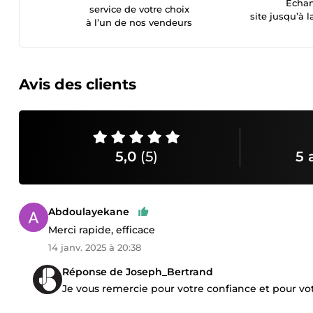
Échan
service de votre choix
site jusqu’à l
à l’un de nos vendeurs
Avis des clients
5,0
(5)
5 
Abdoulayekane
Merci rapide, efficace
14 janv. 2025 à 20:38
Réponse de Joseph_Bertrand
Je vous remercie pour votre confiance et pour vot