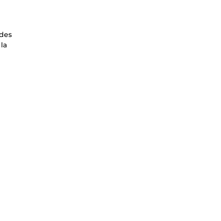
 des
la