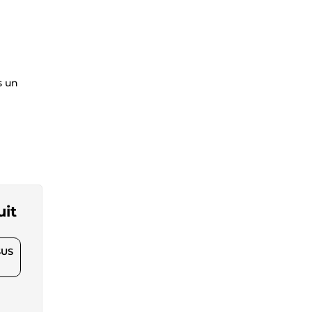
s un
uit
$US