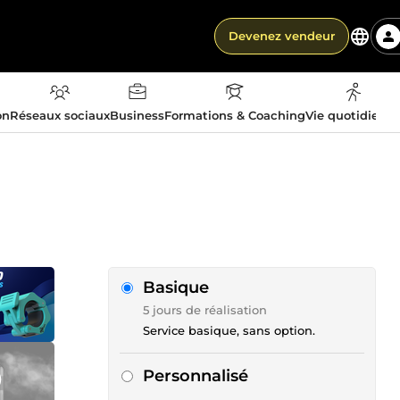
Devenez vendeur
on
Réseaux sociaux
Business
Formations & Coaching
Vie quotidienn
Basique
5 jours de réalisation
Service basique, sans option.
Personnalisé