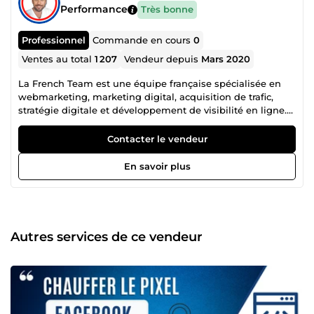
Performance
Très bonne
Professionnel
Commande en cours
0
Ventes au total
1 207
Vendeur depuis
Mars 2020
La French Team est une équipe française spécialisée en
webmarketing, marketing digital, acquisition de trafic,
stratégie digitale et développement de visibilité en ligne.
Notre collectif regroupe plusieurs profils complémentaires,
âgés de 21 à 39 ans, chacun expert dans son domaine :
Contacter le vendeur
publicité Facebook Ads, Instagram Ads, Snapchat Ads,
Google Ads, création de site web, tunnel de vente,
En savoir plus
copywriting, génération de leads, branding, growth
hacking, automation, stratégie réseaux sociaux,
référencement, conversion et visibilité business. Cette
diversité de compétences nous permet de proposer une
approche complète, efficace et orientée résultats. Là où
Autres services de ce vendeur
beaucoup s’arrêtent à la théorie, nous mettons en place
des actions concrètes pour attirer plus de clients,
développer votre présence en ligne, améliorer votre image
de marque et booster votre chiffre d’affaires. Notre arrivée
sur ComeUp a un objectif simple : rendre accessibles des
compétences habituellement réservées à des structures