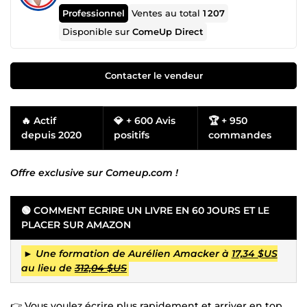
Professionnel
Ventes au total
1 207
Disponible sur
ComeUp Direct
Contacter le vendeur
🔥 Actif
💎 + 600 Avis
🏆 + 950
depuis 2020
positifs
commandes
Offre exclusive sur Comeup.com !
🟢 COMMENT ECRIRE UN LIVRE EN 60 JOURS ET LE
PLACER SUR AMAZON
►
Une formation de Aurélien Amacker à
17,34 $US
au lieu de
312,04 $US
👉 Vous voulez écrire plus rapidement et arriver en top