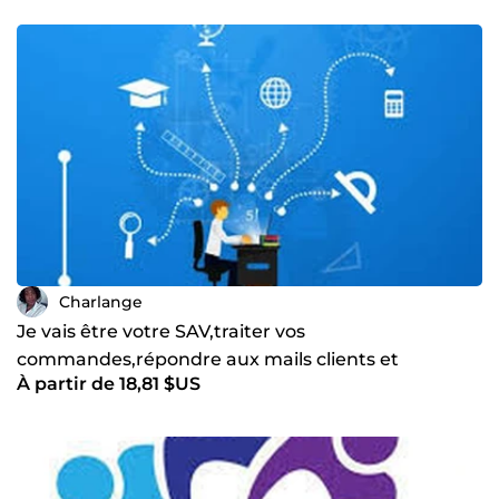
Charlange
Je vais être votre SAV,traiter vos
commandes,répondre aux mails clients et
À partir de 18,81 $US
partenaires, suivre vos commandes