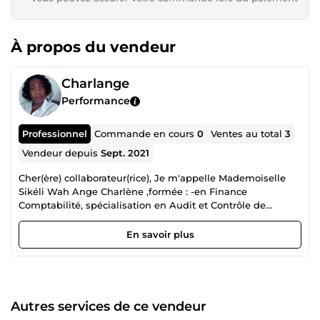
À propos du vendeur
Charlange
Performance
Professionnel
Commande en cours
0
Ventes au total
3
Vendeur depuis
Sept. 2021
Cher(ère) collaborateur(rice), Je m'appelle Mademoiselle
Sikéli Wah Ange Charlène ,formée : -en Finance
Comptabilité, spécialisation en Audit et Contrôle de
Gestion, -en Gestion de Projet, -en Assistanat Administratif
et Personnel, heureuse de faire partie de cette plateforme
En savoir plus
et de faire votre connaissance. Bien respectueusement.
Votre collaboratrice Ange.
Autres services de ce vendeur