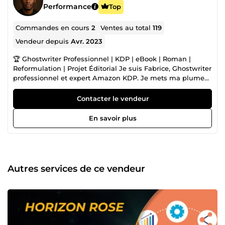
Performance
Top
Commandes en cours
2
Ventes au total
119
Vendeur depuis
Avr. 2023
🏆 Ghostwriter Professionnel | KDP | eBook | Roman |
Reformulation | Projet Éditorial Je suis Fabrice, Ghostwriter
professionnel et expert Amazon KDP. Je mets ma plume
au service de vos projets — romans, eBooks, contenus
KDP, reformulations et projets éditoriaux complets. Avec
Contacter le vendeur
une maîtrise solide de la langue et des techniques
d'écriture avancées, j'écris à votre place, dans votre voix,
En savoir plus
avec votre style. Mon activité KDP génère aujourd'hui des
revenus par mois. Ce que je construis pour moi, je sais le
construire pour vous.
Autres services de ce vendeur