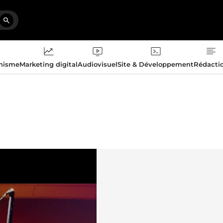
phisme
Marketing digital
Audiovisuel
Site & Développement
Rédacti