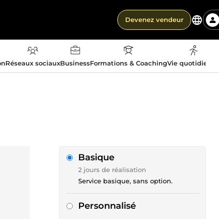
Devenez vendeur
on
Réseaux sociaux
Business
Formations & Coaching
Vie quotidienn
Basique
2 jours de réalisation
Service basique, sans option.
Personnalisé