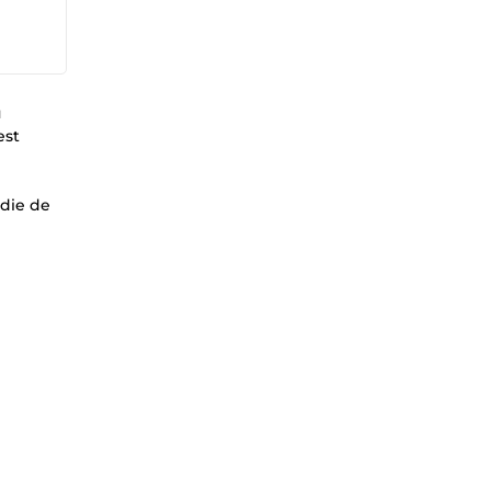
u
est
odie de