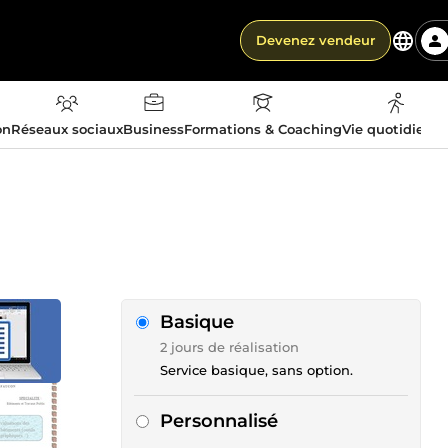
Devenez vendeur
on
Réseaux sociaux
Business
Formations & Coaching
Vie quotidienn
Basique
2 jours de réalisation
Service basique, sans option.
Personnalisé