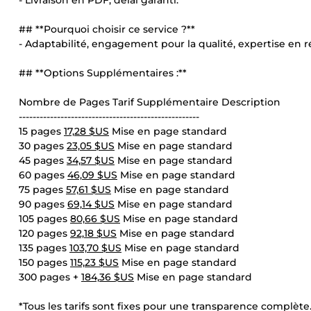
- Livraison en PDF, délai garanti.
## **Pourquoi choisir ce service ?**
- Adaptabilité, engagement pour la qualité, expertise en r
## **Options Supplémentaires :**
Nombre de Pages Tarif Supplémentaire Description
----------------------------------------------------
15 pages
17,28 $US
Mise en page standard
30 pages
23,05 $US
Mise en page standard
45 pages
34,57 $US
Mise en page standard
60 pages
46,09 $US
Mise en page standard
75 pages
57,61 $US
Mise en page standard
90 pages
69,14 $US
Mise en page standard
105 pages
80,66 $US
Mise en page standard
120 pages
92,18 $US
Mise en page standard
135 pages
103,70 $US
Mise en page standard
150 pages
115,23 $US
Mise en page standard
300 pages +
184,36 $US
Mise en page standard
*Tous les tarifs sont fixes pour une transparence complète.