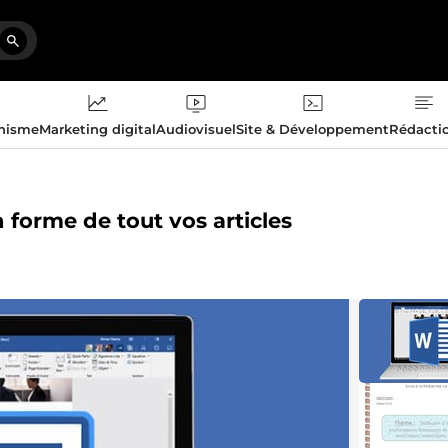
phisme
Marketing digital
Audiovisuel
Site & Développement
Rédacti
n forme de tout vos articles