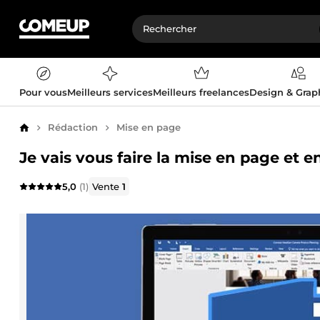
Pour vous
Meilleurs services
Meilleurs freelances
Design & Gra
Rédaction
Mise en page
Accueil
Je vais vous faire la mise en page et e
5,0
(1)
Vente
1