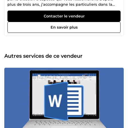
plus de trois ans, j’accompagne les particuliers dans la
réalisation de leurs projets, qu’il s’agisse de concevoir la
maison de leurs rêves, rénover un bien existant ou
Contacter le vendeur
optimiser un espace de vie. Mon métier va bien au-delà
des plans : je transforme vos idées, vos envies et votre
En savoir plus
mode de vie en une réalité architecturale harmonieuse et
sur mesure. Chaque projet est une nouvelle histoire à
raconter. Mon approche repose sur un subtil équilibre
entre esthétisme, fonctionnalité et émotion. J’accorde une
grande importance à l’écoute et au dialogue afin de cerner
Autres services de ce vendeur
précisément vos attentes, vos goûts et votre budget. En
me choisissant, vous bénéficiez d’un accompagnement
humain, créatif et engagé, où chaque détail est pensé
pour que votre futur espace vous ressemble pleinement.
Faire appel à moi, c’est choisir un partenaire de confiance
qui vous simplifie chaque étape du projet : conception sur
mesure, démarches administratives, visualisations 3D
réalistes, suivi de chantier… Vous gagnez en tranquillité, en
clarté et en qualité de réalisation. De la vision à l’émotion,
l’architecture autrement. Voilà l’essence de mon métier :
concevoir des lieux uniques, porteurs de sens, pensés pour
vous et avec vous.