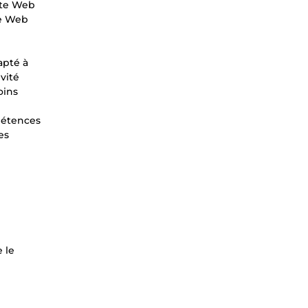
site Web
te Web
apté à
ivité
oins
mpétences
es
 le