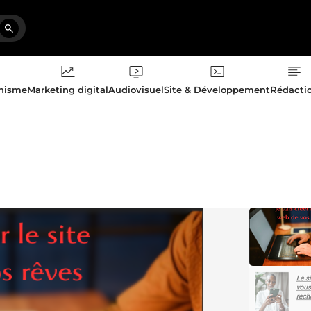
phisme
Marketing digital
Audiovisuel
Site & Développement
Rédacti