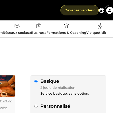
Devenez vendeur
on
Réseaux sociaux
Business
Formations & Coaching
Vie quotidienn
Basique
2 jours de réalisation
Service basique, sans option.
Personnalisé