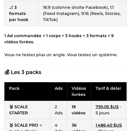
📐
3
16:9 (colonne droite Facebook), 1:1
formats
(Feed Instagram), 9:16 (Reels, Stories,
par hook
TikTok)
1 Ad commandée = 1 corps × 3 hooks × 3 formats = 9
vidéos livrées.
Vous ne testez plus un angle. Vous testez un système.
💰 Les 3 packs
Pack
Ads
Vidéos
Tarif & délai
livrées
🥉 SCALE
2
18
795,05 $US
-
STARTER
Ads
vidéos
5 jours
🥇 SCALE PRO
⭐
4
36
1 486,40 $US