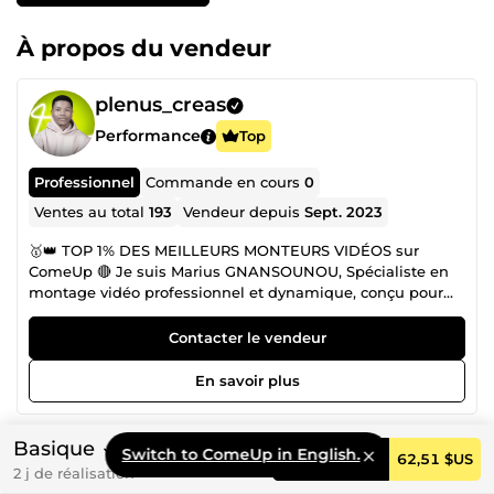
À propos du vendeur
plenus_creas
Performance
Top
Professionnel
Commande en cours
0
Ventes au total
193
Vendeur depuis
Sept. 2023
🥇👑 TOP 1% DES MEILLEURS MONTEURS VIDÉOS sur
ComeUp 🔴 Je suis Marius GNANSOUNOU, Spécialiste en
montage vidéo professionnel et dynamique, conçu pour
captiver et convertir: YouTube, Réels, VSL, et Publicitaires
(Ads) . ➤ Avec mon équipe Plenus Creas, nous
Contacter le vendeur
accompagnons les entrepreneurs à construire une
présence solide sur YouTube et à générer 4X plus de
En savoir plus
clients chaque mois. ✅ +150 entrepreneurs accompagnés
depuis 2018 Vous êtes Entrepreneur, Coach, ou Youtubeur ?
Vous cherchez à inspirer confiance et inciter à l'action
Basique
Switch to ComeUp in English.
Commander
62,51 $US
grâce à des vidéos dynamiques et stratégiques qui vont
2 j de réalisation
capter l’attention et convertir vos prospects ? Ou des
Autres services de ce vendeur