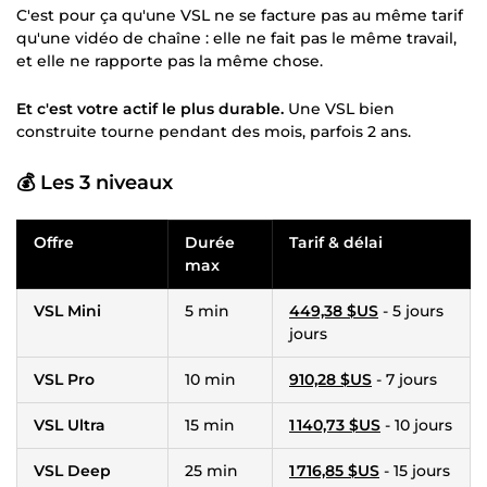
C'est pour ça qu'une VSL ne se facture pas au même tarif
qu'une vidéo de chaîne : elle ne fait pas le même travail,
et elle ne rapporte pas la même chose.
Et c'est votre actif le plus durable.
Une VSL bien
construite tourne pendant des mois, parfois 2 ans.
💰 Les 3 niveaux
Offre
Durée
Tarif & délai
max
VSL Mini
5 min
449,38 $US
- 5 jours
jours
VSL Pro
10 min
910,28 $US
- 7 jours
VSL Ultra
15 min
1 140,73 $US
- 10 jours
VSL Deep
25 min
1 716,85 $US
- 15 jours