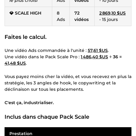
le plus choisi
Ads
vidéos
- 10 jours
💎 SCALE HIGH
8
72
2 869,10 $US
Ads
vidéos
- 15 jours
Faites le calcul.
Une vidéo Ads commandée à l'unité :
57,61 $US
.
Une vidéo dans le Pack Scale Pro :
1 486,40 $US
÷ 36 =
41,48 $US
.
Vous payez moins cher la vidéo, et vous recevez en plus la
stratégie, les 3 angles de hook, le copywriting et la
déclinaison sur tous les placements.
C'est ça, industrialiser.
Inclus dans chaque Pack Scale
Prestation