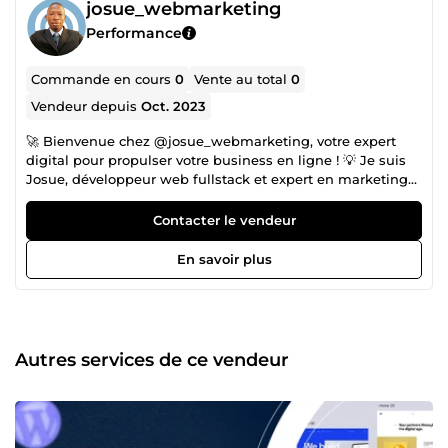
josue_webmarketing
Performance
Commande en cours
0
Vente au total
0
Vendeur depuis
Oct. 2023
🚀 Bienvenue chez @josue_webmarketing, votre expert
digital pour propulser votre business en ligne ! 💡 Je suis
Josue, développeur web fullstack et expert en marketing
digital, avec plus de 6 ans d’expérience. J’aide les
entrepreneurs et petites entreprises à créer des sites web
Contacter le vendeur
performants, des boutiques en ligne (WooCommerce,
Shopify), et à mettre en place des stratégies publicitaires
En savoir plus
rentables pour générer plus de clients et augmenter leur
chiffre d'affaires. Ce que je fais pour vous : ✅ Création de
boutiques e-commerce sur mesure : WooCommerce,
Shopify ✅ Développement de sites web WordPress (site
vitrine, blog, page de capture…) ✅ Publicité Facebook Ads
Autres services de ce vendeur
&amp; Google Ads pour maximiser votre visibilité et vos
ventes ✅ Optimisation SEO pour vous faire gagner des
positions sur Google ✅ Gestion des réseaux sociaux et
création de contenu pour capter votre audience idéale 🎯
Mon approche : Je vous offre une solution clé en main, qui