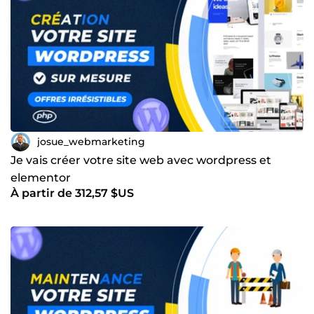
couvre tous les aspects digitaux de votre projet :
développement, stratégie marketing et publicitaire. Vous
gagnez du temps, vous évitez les erreurs coûteuses, et
vous vous concentrez sur ce qui compte : faire grandir
votre business. 🦄 Prêt à passer à l’étape supérieure ?
Contactez-moi dès maintenant pour discuter de votre
projet. Ensemble, on va booster votre visibilité en ligne et
transformer vos visiteurs en clients fidèles.
josue_webmarketing
Je vais créer votre site web avec wordpress et
elementor
À partir de 312,57 $US