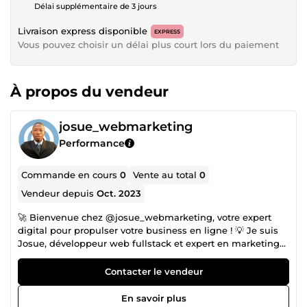
Délai supplémentaire de 3 jours
Livraison express disponible
EXPRESS
Vous pouvez choisir un délai plus court lors du paiement
À propos du vendeur
josue_webmarketing
Performance
Commande en cours
0
Vente au total
0
Vendeur depuis
Oct. 2023
🚀 Bienvenue chez @josue_webmarketing, votre expert
digital pour propulser votre business en ligne ! 💡 Je suis
Josue, développeur web fullstack et expert en marketing
digital, avec plus de 6 ans d’expérience. J’aide les
entrepreneurs et petites entreprises à créer des sites web
Contacter le vendeur
performants, des boutiques en ligne (WooCommerce,
Shopify), et à mettre en place des stratégies publicitaires
En savoir plus