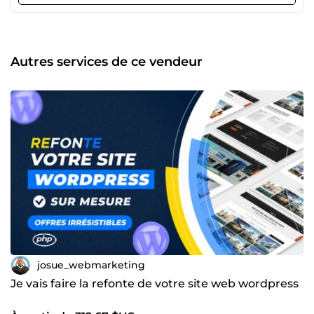
rentables pour générer plus de clients et augmenter leur
chiffre d'affaires. Ce que je fais pour vous : ✅ Création de
boutiques e-commerce sur mesure : WooCommerce,
Shopify ✅ Développement de sites web WordPress (site
vitrine, blog, page de capture…) ✅ Publicité Facebook Ads
Autres services de ce vendeur
&amp; Google Ads pour maximiser votre visibilité et vos
ventes ✅ Optimisation SEO pour vous faire gagner des
positions sur Google ✅ Gestion des réseaux sociaux et
création de contenu pour capter votre audience idéale 🎯
Mon approche : Je vous offre une solution clé en main, qui
couvre tous les aspects digitaux de votre projet :
développement, stratégie marketing et publicitaire. Vous
gagnez du temps, vous évitez les erreurs coûteuses, et
vous vous concentrez sur ce qui compte : faire grandir
votre business. 🦄 Prêt à passer à l’étape supérieure ?
Contactez-moi dès maintenant pour discuter de votre
projet. Ensemble, on va booster votre visibilité en ligne et
transformer vos visiteurs en clients fidèles.
josue_webmarketing
Je vais faire la refonte de votre site web wordpress