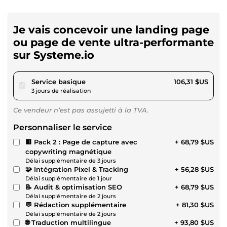
Je vais concevoir une landing page
ou page de vente ultra-performante
sur Systeme.io
pour 97,98 $US
Service basique
106,31 $US
3 jours de réalisation
Ce vendeur n’est pas assujetti à la TVA.
Personnaliser le service
🟨 Pack 2 : Page de capture avec
+ 68,79 $US
copywriting magnétique
Délai supplémentaire de 3 jours
🧩 Intégration Pixel & Tracking
+ 56,28 $US
Délai supplémentaire de 1 jour
📝 Audit & optimisation SEO
+ 68,79 $US
Délai supplémentaire de 2 jours
💬 Rédaction supplémentaire
+ 81,30 $US
Délai supplémentaire de 2 jours
🌐 Traduction multilingue
+ 93,80 $US