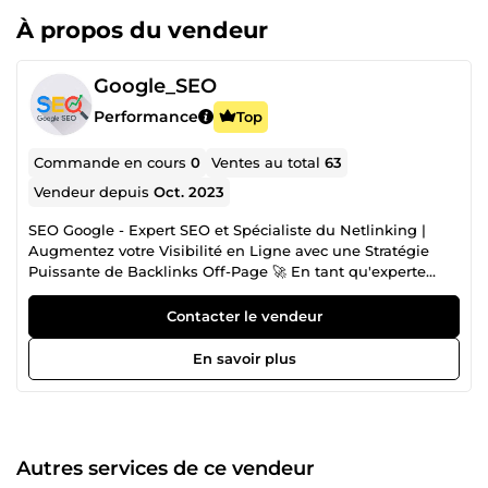
À propos du vendeur
Google_SEO
Performance
Top
Commande en cours
0
Ventes au total
63
Vendeur depuis
Oct. 2023
SEO Google - Expert SEO et Spécialiste du Netlinking |
Augmentez votre Visibilité en Ligne avec une Stratégie
Puissante de Backlinks Off-Page 🚀 En tant qu'experte
chevronnée en référencement SEO, je me distingue par
une spécialisation avancée dans la création de backlinks
Contacter le vendeur
off-page et une expertise inégalée dans le domaine du
Backlinking puissant. Avec une carrière imprégnée d'une
En savoir plus
expérience significative dans le marketing SEO siteweb, je
me positionne comme une force motrice dans l'art subtil
de construire des liens de qualité qui propulsent wote site
web vers les sommets des résultats de recherche Google,
Bing et Yahoo. 🌐 Maîtrise Approfondie du SEO et
Autres services de ce vendeur
Backlinking : Fortifiée par une compréhension approfondie