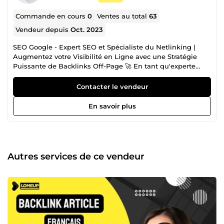
Commande en cours
0
Ventes au total
63
Vendeur depuis
Oct. 2023
SEO Google - Expert SEO et Spécialiste du Netlinking |
Augmentez votre Visibilité en Ligne avec une Stratégie
Puissante de Backlinks Off-Page 🚀 En tant qu'experte
chevronnée en référencement SEO, je me distingue par
une spécialisation avancée dans la création de backlinks
Contacter le vendeur
off-page et une expertise inégalée dans le domaine du
Backlinking puissant. Avec une carrière imprégnée d'une
En savoir plus
expérience significative dans le marketing SEO siteweb, je
me positionne comme une force motrice dans l'art subtil
de construire des liens de qualité qui propulsent wote site
web vers les sommets des résultats de recherche Google,
Bing et Yahoo. 🌐 Maîtrise Approfondie du SEO et
Autres services de ce vendeur
Backlinking : Fortifiée par une compréhension approfondie
des algorithmes de moteurs de recherche, je forge des
stratégies méticuleuses visant à optimiser la visibilité en
ligne de mes clients. Mon engagement envers l'excellence
se traduit par une passion inébranlable pour
l'optimisation, me permettant de demeurer à la pointe des
dernières tendances et évolutions du référencement. 💼