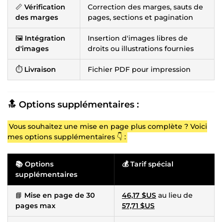
📏
Vérification
Correction des marges, sauts de
des marges
pages, sections et pagination
🖼️
Intégration
Insertion d'images libres de
d'images
droits ou illustrations fournies
⏱️
Livraison
Fichier PDF pour impression
🔝 Options supplémentaires :
Vous souhaitez une mise en page plus complète ? Voici
mes options supplémentaires 👇 :
📚
Options
💰
Tarif spécial
supplémentaires
📘
Mise en page de 30
46,17 $US
au lieu de
pages max
57,71 $US