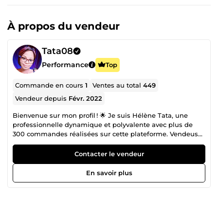
À propos du vendeur
Tata08
Performance
Top
Commande en cours
1
Ventes au total
449
Vendeur depuis
Févr. 2022
Bienvenue sur mon profil ! 🌟 Je suis Hélène Tata, une
professionnelle dynamique et polyvalente avec plus de
300 commandes réalisées sur cette plateforme. Vendeuse
vérifiée ✅, je combine expertise, passion et engagement
pour vous offrir un service de qualité supérieure. 💼 Mes
Contacter le vendeur
domaines de compétence : Marketing de réseau :
Stratégies efficaces pour développer votre activité. Création
En savoir plus
de sites web et applications mobiles : Des solutions sur
mesure pour vos projets digitaux. Traduction manuelle
Français-Allemand : Plus de 5 ans d’expérience pour des
traductions précises et naturelles. Rédaction web :
Contenus optimisés SEO pour booster votre visibilité en