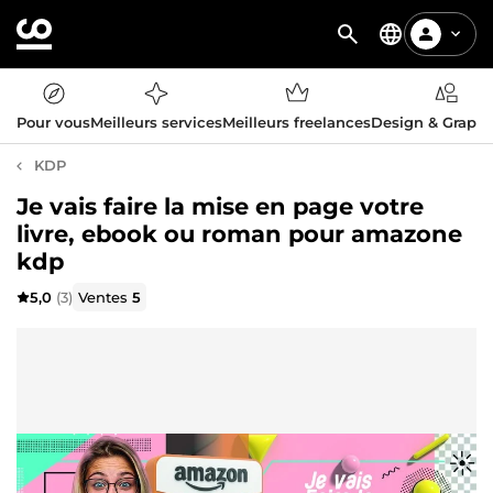
Pour vous
Meilleurs services
Meilleurs freelances
Design & Graph
KDP
Je vais faire la mise en page votre
livre, ebook ou roman pour amazone
kdp
5,0
(3)
Ventes
5