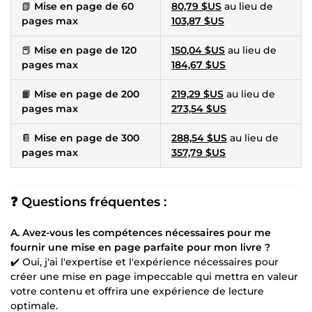
📗
Mise en page de 60
80,79 $US
au lieu de
pages max
103,87 $US
📕
Mise en page de 120
150,04 $US
au lieu de
pages max
184,67 $US
📙
Mise en page de 200
219,29 $US
au lieu de
pages max
273,54 $US
📔
Mise en page de 300
288,54 $US
au lieu de
pages max
357,79 $US
❓ Questions fréquentes :
A. Avez-vous les compétences nécessaires pour me
fournir une mise en page parfaite pour mon livre ?
✔️ Oui, j'ai l'expertise et l'expérience nécessaires pour
créer une mise en page impeccable qui mettra en valeur
votre contenu et offrira une expérience de lecture
optimale.