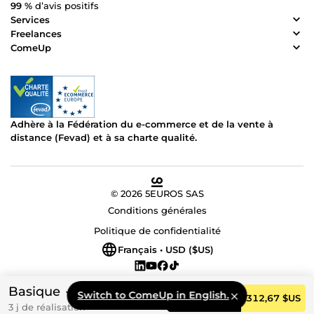
99 %
d’avis positifs
Services
Freelances
ComeUp
Adhère à la Fédération du e-commerce et de la vente à
distance (Fevad) et à sa charte qualité.
© 2026 5EUROS SAS
Conditions générales
Politique de confidentialité
Français • USD ($US)
Basique
Switch to ComeUp in English.
Commander
312,67 $US
3 j de réalisation