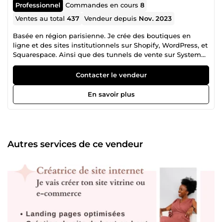
Professionnel
Commandes en cours
8
Ventes au total
437
Vendeur depuis
Nov. 2023
Basée en région parisienne. Je crée des boutiques en
ligne et des sites institutionnels sur Shopify, WordPress, et
Squarespace. Ainsi que des tunnels de vente sur Systeme
io et Stan store. Et je vous aide à booster votre visibilité sur
Google dans les résultats de recherche grâce à Google Ads
Contacter le vendeur
Search et Shopping. Je créé également vos campagnes de
publicités sur les réseaux sociaux Facebook, Instagram et
En savoir plus
Tik tok. N'hésitez pas à parcourir mes différents services
afin de choisir celui qui correspond le mieux à votre
besoin. Je suis disponible par message pour toute
question. Avec près de 10 ans d'expérience dans le
marketing digital, je souhaite vous accompagner dans la
Autres services de ce vendeur
création de votre site internet et vous permettre de
générer des ventes et renforcer votre notoriété en ligne.