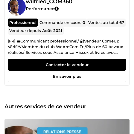
wilfried_COM360
Performance
Professionnel
Commande en cours
0
Ventes au total
67
Vendeur depuis
Août 2021
[FR] 💼Communicant professionnel/ 🔐Vendeur ComeUp
Vérifié/Membre du club WeAreCom.Fr /Plus de 60 travaux
réalisés/ Services sous Assurance Hiscox et livrés avec
factures✅ EXCELLENTE ANNÉE 2026 À VOUS 😊 ⏲️
Disponibilité: 7j/7 ⭐️QUELQUES COLLABORATIONS •
Contacter le vendeur
Groupe Castel • EHPAD INVEST • Dermo Advanced • Lions
Club International. 🎯 Votre vision, ma stratégie : l'art de
En savoir plus
communiquer pour gagner. &quot;La communication, ce
n'est pas juste s’exprimer. C'est savoir sur quoi
communiquer, à qui, comment, et surtout : au bon
moment.&quot; Bienvenue sur mon profil. Je suis Pierre
Wilfried, communicant professionnel et mon métier
Autres services de ce vendeur
consiste à transformer vos ambitions en résultats concrets
à travers des stratégies de visibilité millimétrées. 🚀 10 ans
d'expertise au service de votre croissance Mon parcours ne
s'est pas construit seulement dans les livres, mais aussi
sur le terrain. De l'effervescence des Agences de Com’ à la