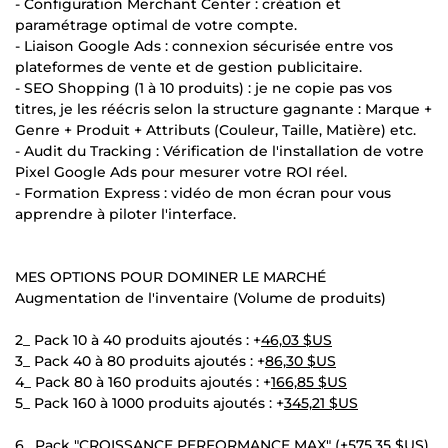
- Configuration Merchant Center : création et
paramétrage optimal de votre compte.
- Liaison Google Ads : connexion sécurisée entre vos
plateformes de vente et de gestion publicitaire.
- SEO Shopping (1 à 10 produits) : je ne copie pas vos
titres, je les réécris selon la structure gagnante : Marque +
Genre + Produit + Attributs (Couleur, Taille, Matière) etc.
- Audit du Tracking : Vérification de l'installation de votre
Pixel Google Ads pour mesurer votre ROI réel.
- Formation Express : vidéo de mon écran pour vous
apprendre à piloter l'interface.
MES OPTIONS POUR DOMINER LE MARCHÉ
Augmentation de l'inventaire (Volume de produits)
2_ Pack 10 à 40 produits ajoutés : +
46,03 $US
3_ Pack 40 à 80 produits ajoutés : +
86,30 $US
4_ Pack 80 à 160 produits ajoutés : +
166,85 $US
5_ Pack 160 à 1000 produits ajoutés : +
345,21 $US
6_ Pack "CROISSANCE PERFORMANCE MAX" (+
575,35 $US
)