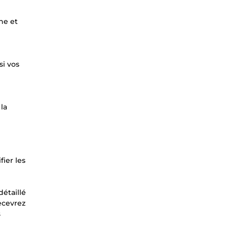
ne et
si vos
la
ier les
détaillé
recevrez
s