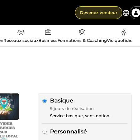
Devenez vendeur
on
Réseaux sociaux
Business
Formations & Coaching
Vie quotidienn
Basique
9 jours de réalisation
Service basique, sans option.
Personnalisé