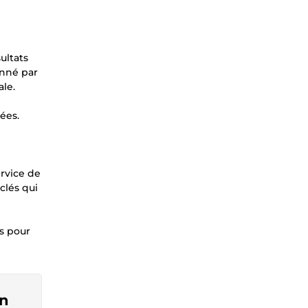
ultats
onné par
le.
ées.
rvice de
clés qui
s pour
on