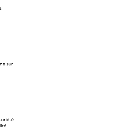
s
ine sur
toriété
lité