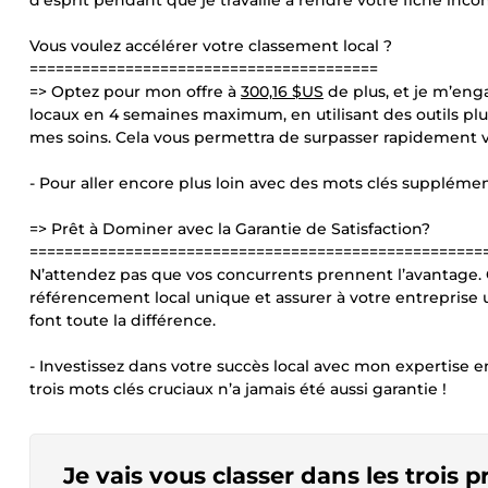
d’esprit pendant que je travaille à rendre votre fiche inc
Vous voulez accélérer votre classement local ?
========================================
=> Optez pour mon offre à
300,16 $US
de plus, et je m’eng
locaux en 4 semaines maximum, en utilisant des outils pl
mes soins. Cela vous permettra de surpasser rapidement vo
- Pour aller encore plus loin avec des mots clés suppléme
=> Prêt à Dominer avec la Garantie de Satisfaction?
====================================================
N’attendez pas que vos concurrents prennent l’avantage
référencement local unique et assurer à votre entreprise 
font toute la différence.
- Investissez dans votre succès local avec mon expertise
trois mots clés cruciaux n’a jamais été aussi garantie !
Je vais vous classer dans les trois p