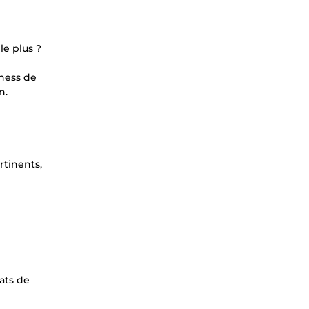
le plus ?
iness de
n.
rtinents,
ats de