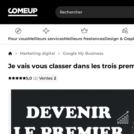
Pour vous
Meilleurs services
Meilleurs freelances
Design & Gra
Marketing digital
Google My Business
Accueil
Je vais vous classer dans les trois prem
5,0
(2)
Ventes
2