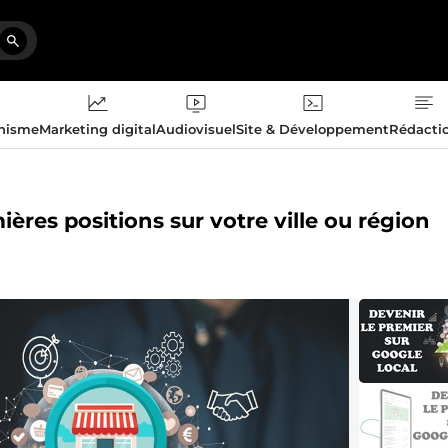
phisme
Marketing digital
Audiovisuel
Site & Développement
Rédacti
ières positions sur votre ville ou région