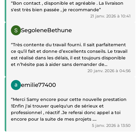
“Bon contact , disponible et agréable . La livraison
s'est très bien passée , je recommande”
21 janv. 2026 à 10:41
Témoignage positif
SegoleneBethune
“Très contente du travail fourni. Il sait parfaitement
ce qu’il fait et donne d’excellents conseils. Le travail
est réalisé dans les délais, il est toujours disponible
et n’hésite pas à aider sans demander de
supplément. Un service comme on aimerait en voir
20 janv. 2026 à 04:56
tous les jours !”
Témoignage positif
emilie77400
“Merci Samy encore pour cette nouvelle prestation
!Enfin j'ai trouver quelqu'un de sérieux et
professionnel , réactif .Je referai donc appel a toi
encore pour la suite de mes projets .
Je recommande sans hésiter si vous avez différents
5 janv. 2026 à 13:50
projet Samy saura vous convenir pour le travail .”