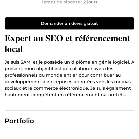
Temps de réponse :
2 jours
Demander un devis gratuit
Expert au SEO et référencement
local
Je suis SAMI et je possède un diplôme en génie logiciel. À
présent, mon objectif est de collaborer avec des
professionnels du monde entier pour contribuer au
développement d'entreprises orientées vers les médias
sociaux et le commerce électronique. Je suis également
hautement compétent en référencement naturel et
local, en publication d'articles invités, en marketing
numérique, en conception graphique, ainsi qu'en
conception et développement web, avec de nombreuses
Portfolio
années d'expérience à mon actif. Fort de ces
compétences, je suis confiant dans ma capacité à
satisfaire les besoins de mes clients partout dans le