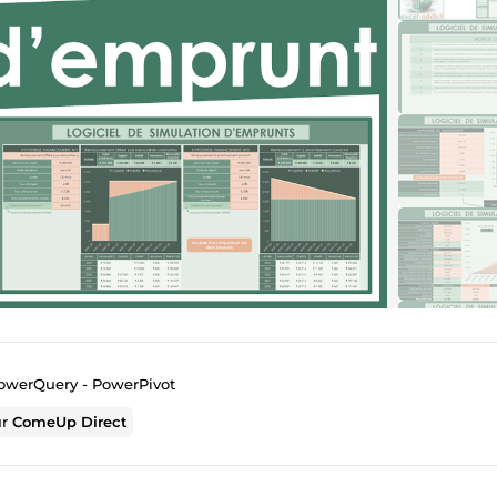
PowerQuery - PowerPivot
ur
ComeUp Direct