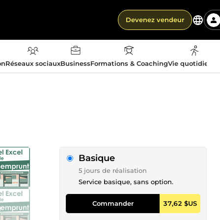
Devenez vendeur
on
Réseaux sociaux
Business
Formations & Coaching
Vie quotidienn
Basique
5 jours de réalisation
Service basique, sans option.
Commander
37,62 $US