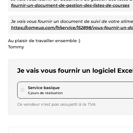
fournir-un-document-de-gestion-des-listes-de-courses
Je vais vous fournir un document de suivi de votre alimen
https://comeup.com/fr/service/152898/vous-fournir-un-d
Au plaisir de travailler ensemble :)
Tommy
Je vais vous fournir un logiciel Ex
pour 34,67 $US
Service basique
5 jours de réalisation
Ce vendeur n’est pas assujetti à la TVA.