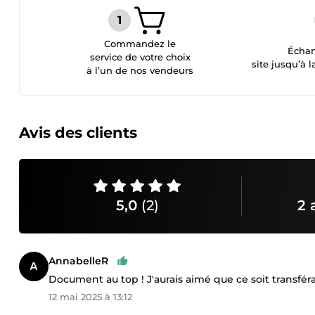
Commandez le
Échan
service de votre choix
site jusqu’à l
à l’un de nos vendeurs
Avis des clients
5,0
(2)
2 
AnnabelleR
Document au top ! J'aurais aimé que ce soit transféra
12 mai 2025 à 13:12