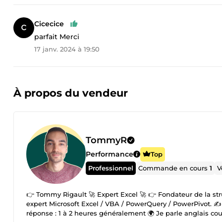
Cicecice
parfait Merci
17 janv. 2024 à 19:50
À propos du vendeur
TommyR
Performance
Top
Professionnel
Commande en cours
1
V
👉 Tommy Rigault 🚀 Expert Excel 🚀 👉 Fondateur de la structure excel-addict 😊 ▶️ Quelques
expert Microsoft Excel / VBA / PowerQuery / PowerPivot. ✍️ 
réponse : 1 à 2 heures généralement 🌍 Je parle anglais 