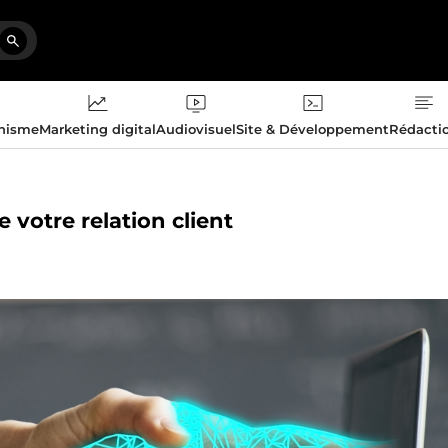
phisme
Marketing digital
Audiovisuel
Site & Développement
Rédacti
 votre relation client