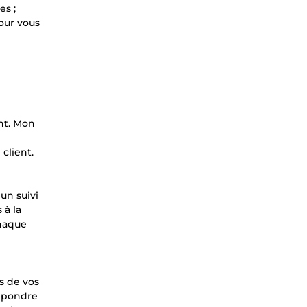
es ;
pour vous
ent. Mon
client.
un suivi
 à la
chaque
s de vos
répondre