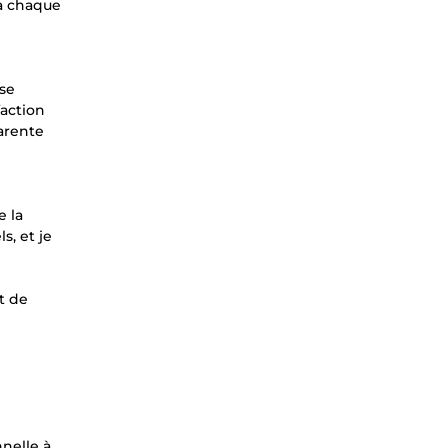
 à chaque
nse
faction
arente
e la
s, et je
t de
nnelle à