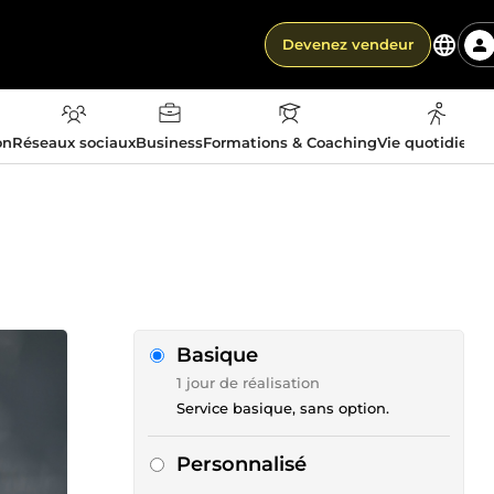
Devenez vendeur
on
Réseaux sociaux
Business
Formations & Coaching
Vie quotidienn
Basique
1 jour de réalisation
Service basique, sans option.
Personnalisé