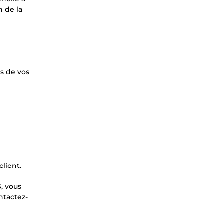
n de la
s de vos
client.
, vous
ntactez-