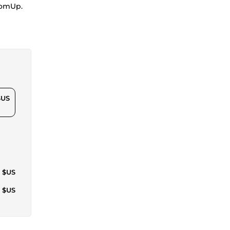
 ComUp.
$US
7 $US
3 $US