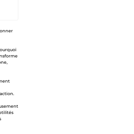
ionner
pourquoi
ransforme
one,
ement
action.
leusement
tilités
s