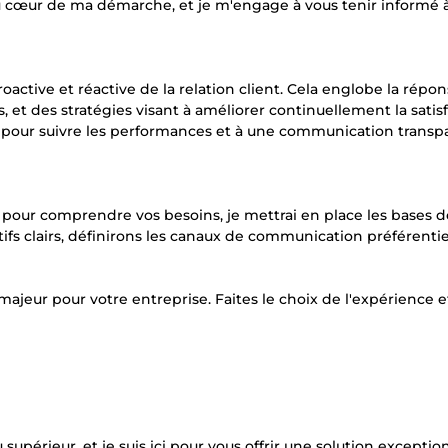
 au cœur de ma démarche, et je m'engage à vous tenir informé
active et réactive de la relation client. Cela englobe la répo
 et des stratégies visant à améliorer continuellement la satis
rs pour suivre les performances et à une communication transp
pour comprendre vos besoins, je mettrai en place les bases d
tifs clairs, définirons les canaux de communication préférentiel
 majeur pour votre entreprise. Faites le choix de l'expérience e
 supérieur, et je suis ici pour vous offrir une solution exceptio