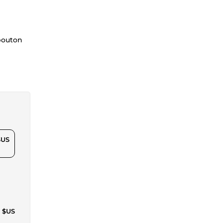
 bouton
$US
1 $US