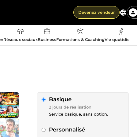
Devenez vendeur
on
Réseaux sociaux
Business
Formations & Coaching
Vie quotidienn
Basique
2 jours de réalisation
Service basique, sans option.
Personnalisé