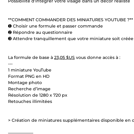
Possibilité d'intégrer votre visage dans un décor réaliste
**COMMENT COMMANDER DES MINIATURES YOUTUBE ?**
➊ Choisir une formule et passer commande
➋ Répondre au questionnaire
➌ Attendre tranquillement que votre miniature soit créée
La formule de base à
23,05 $US
vous donne accès à :
---
1 miniature YouTube
Format PNG en HD
Montage photo
Recherche d’image
Résolution de 1280 x 720 px
Retouches illimitées
> Création de miniatures supplémentaires disponible en o
——————