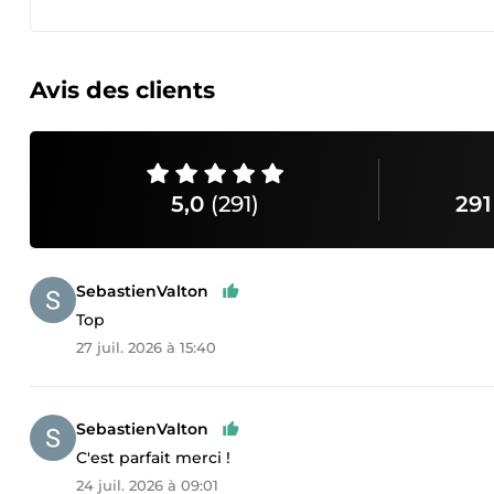
Avis des clients
5,0
(291)
291
SebastienValton
Top
27 juil. 2026 à 15:40
SebastienValton
C'est parfait merci !
24 juil. 2026 à 09:01