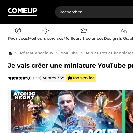
Pour vous
Meilleurs services
Meilleurs freelances
Design & Gra
Réseaux sociaux
YouTube
Miniatures et bannière
Accueil
Je vais créer une miniature YouTube p
5,0
(291)
Ventes
335
Top service