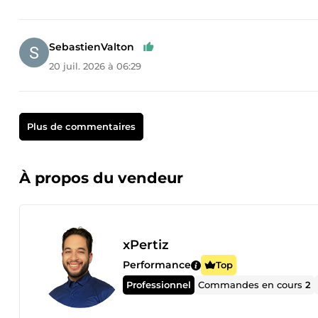
SebastienValton
20 juil. 2026 à 06:29
Plus de commentaires
À propos du vendeur
xPertiz
Performance
Top
Professionnel
Commandes en cours
2