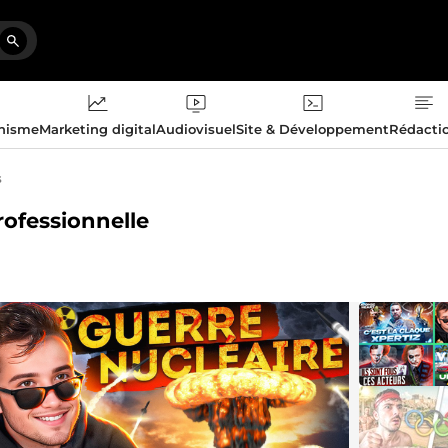
phisme
Marketing digital
Audiovisuel
Site & Développement
Rédacti
s
rofessionnelle