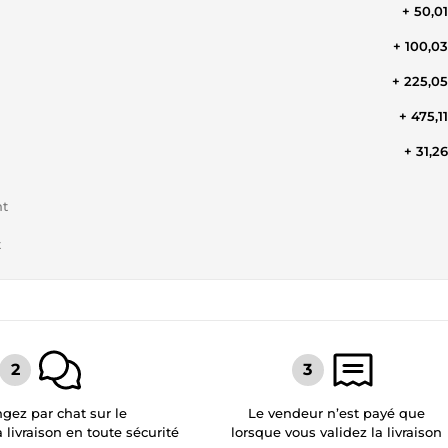
+ 50,0
+ 100,0
+ 225,0
+ 475,1
+ 31,2
nt
t
gez par chat sur le
Le vendeur n’est payé que
a livraison en toute sécurité
lorsque vous validez la livraison