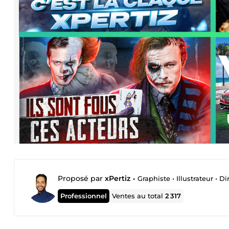
Proposé par
xPertiz
•
Graphiste • Illustrateur • 
Professionnel
Ventes au total
2 317