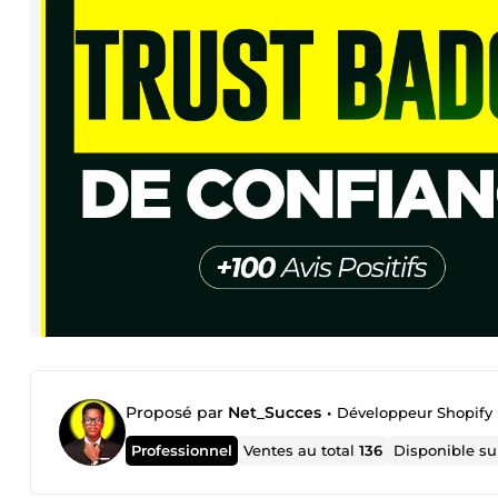
Proposé par
Net_Succes
•
Développeur Shopify
Professionnel
Ventes au total
136
Disponible s