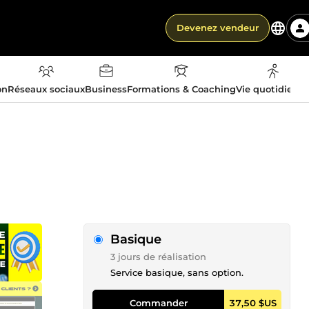
Devenez vendeur
on
Réseaux sociaux
Business
Formations & Coaching
Vie quotidienn
Basique
3 jours de réalisation
Service basique, sans option.
Commander
37,50 $US