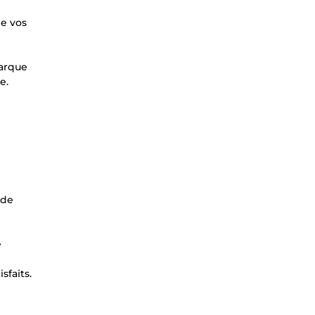
de vos
marque
e.
 de
e
sfaits.