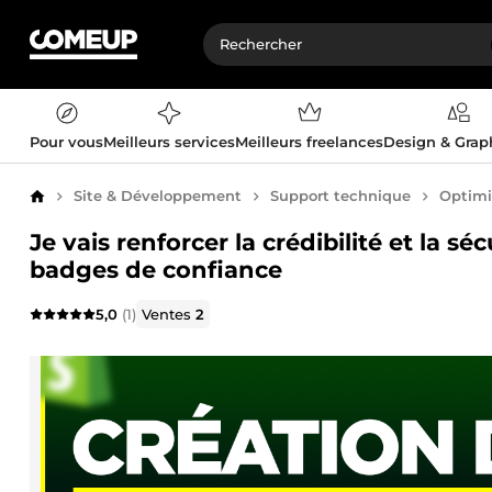
Pour vous
Meilleurs services
Meilleurs freelances
Design & Gra
Site & Développement
Support technique
Optimi
Accueil
Je vais renforcer la crédibilité et la s
badges de confiance
5,0
(1)
Ventes
2