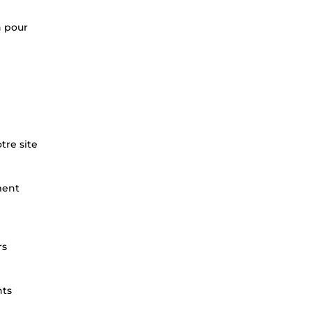
n pour
tre site
ment
rs
nts