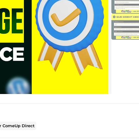
ur
ComeUp Direct