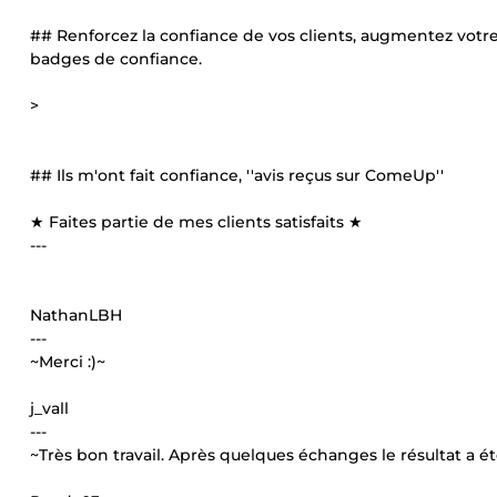
## Renforcez la confiance de vos clients, augmentez votr
badges de confiance.
>
## Ils m'ont fait confiance, ''avis reçus sur ComeUp''
★ Faites partie de mes clients satisfaits ★
---
NathanLBH
---
~Merci :)~
j_vall
---
~Très bon travail. Après quelques échanges le résultat a é