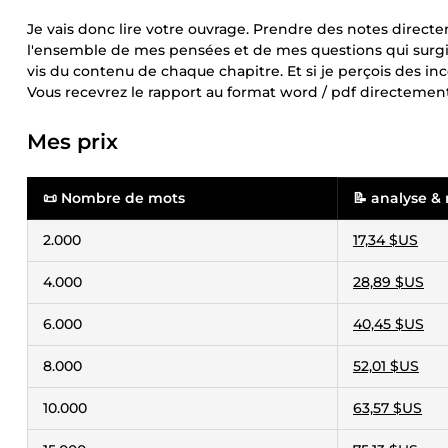
Je vais donc lire votre ouvrage. Prendre des notes direct
l'ensemble de mes pensées et de mes questions qui surgiss
vis du contenu de chaque chapitre. Et si je perçois des 
Vous recevrez le rapport au format word / pdf directeme
Mes prix
📜 Nombre de mots
📝 analyse & 
2.000
17,34 $US
4.000
28,89 $US
6.000
40,45 $US
8.000
52,01 $US
10.000
63,57 $US