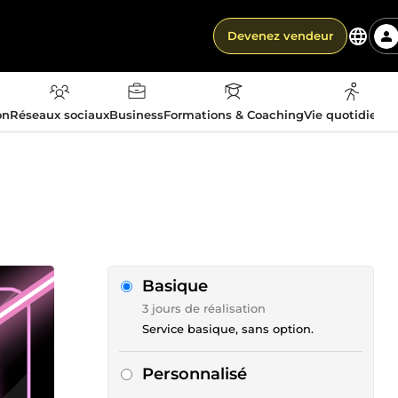
Devenez vendeur
on
Réseaux sociaux
Business
Formations & Coaching
Vie quotidienn
Basique
3 jours de réalisation
Service basique, sans option.
Personnalisé