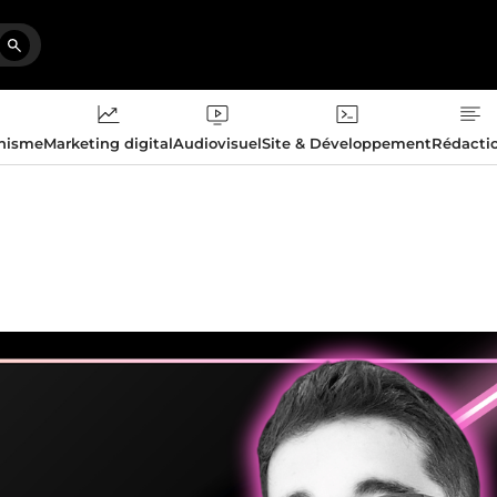
phisme
Marketing digital
Audiovisuel
Site & Développement
Rédacti