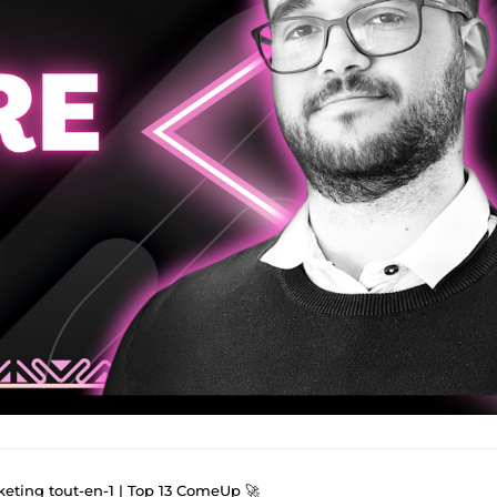
keting tout-en-1 | Top 13 ComeUp 🚀