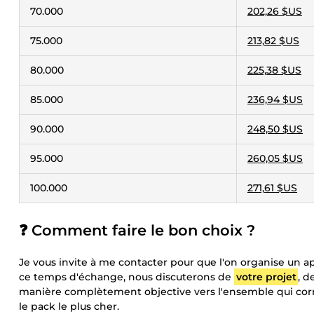
70.000
202,26 $US
75.000
213,82 $US
80.000
225,38 $US
85.000
236,94 $US
90.000
248,50 $US
95.000
260,05 $US
100.000
271,61 $US
❓ Comment faire le bon choix ?
Je vous invite à me contacter pour que l'on organise un 
ce temps d'échange, nous discuterons de
votre projet
, d
manière complètement objective vers l'ensemble qui corre
le pack le plus cher.