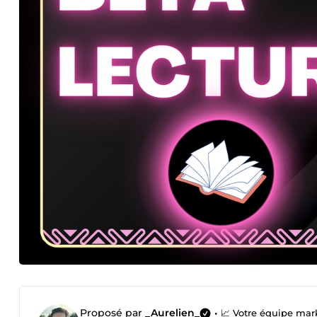
Proposé par
_Aurelien_
•
📈 Votre équipe mar