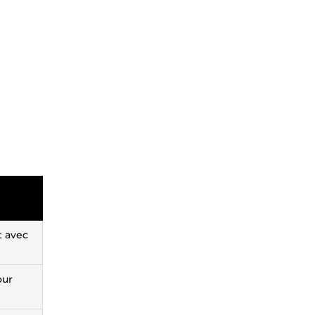
t avec
our