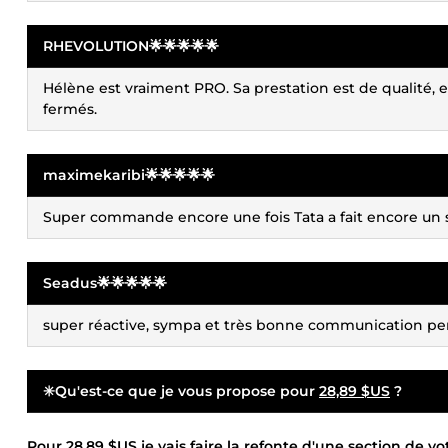
RHEVOLUTION🌟🌟🌟🌟🌟
Hélène est vraiment PRO. Sa prestation est de qualité, 
fermés.
maximekaribi🌟🌟🌟🌟🌟
Super commande encore une fois Tata a fait encore un 
Seadus🌟🌟🌟🌟🌟
super réactive, sympa et très bonne communication pend
✳️Qu'est-ce que je vous propose pour
28,89 $US
?
Pour
28,89 $US
je vais faire la refonte d'une section de vo