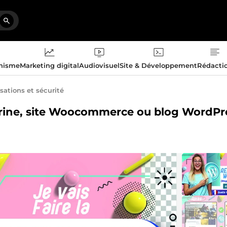
phisme
Marketing digital
Audiovisuel
Site & Développement
Rédacti
sations et sécurité
 vitrine, site Woocommerce ou blog WordPr