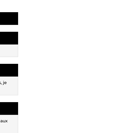
, je
 aux