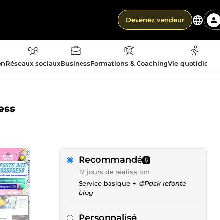
Devenez vendeur
on
Réseaux sociaux
Business
Formations & Coaching
Vie quotidienn
ess
Recommandé
17 jours de réalisation
Service basique +
🎨Pack refonte
blog
Personnalisé