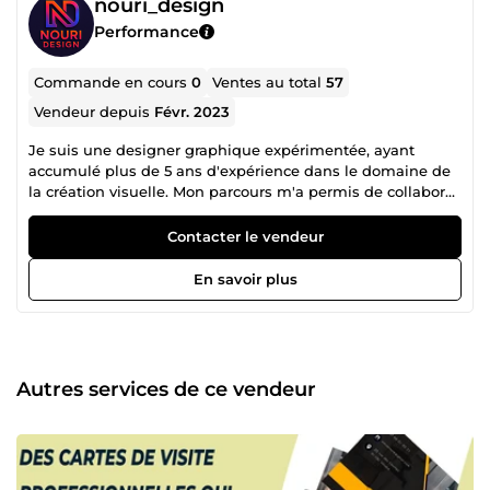
nouri_design
Performance
Commande en cours
0
Ventes au total
57
Vendeur depuis
Févr. 2023
Je suis une designer graphique expérimentée, ayant
accumulé plus de 5 ans d'expérience dans le domaine de
la création visuelle. Mon parcours m'a permis de collaborer
avec de nombreuses entreprises et organisations, où j'ai
pu façonner des designs élégants et percutants pour
Contacter le vendeur
divers supports tels que les sites web, les publicités, les
magazines, les logos et les emballages de produits. Ma
En savoir plus
passion pour mon métier se reflète dans ma maîtrise des
outils variés que j'utilise avec aisance. De plus, mes
compétences en communication constituent un atout
majeur. Elles me permettent de comprendre pleinement
les besoins et les objectifs de mes clients afin de concevoir
Autres services de ce vendeur
des designs répondant à leurs attentes, voire les
surpassant. En dehors de mon activité professionnelle, je
suis une artiste passionnée. Je consacre ainsi une grande
partie de mon temps à explorer de nouvelles techniques
et à rester à l'affût des tendances actuelles en matière de