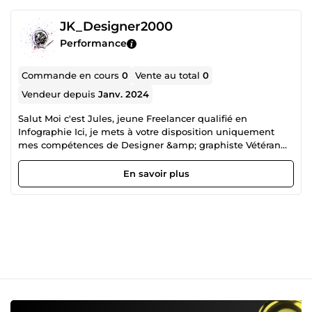
JK_Designer2000
Performance
Commande en cours
0
Vente au total
0
Vendeur depuis
Janv. 2024
Salut Moi c'est Jules, jeune Freelancer qualifié en
Infographie Ici, je mets à votre disposition uniquement
mes compétences de Designer &amp; graphiste Vétéran
diplômé, Que ce soit pour la réalisation de tâches telles
que le montage photos, la réalisation d'affiches
En savoir plus
publicitaires, de cartes de visites et autres j'utilise la
gamme de logiciel Adobe (Photoshop, Illustrator, In
design) dans l'exercice de ces tâches. Je me sers
également d'IA (intelligence artificielle) pour accélérer le
processus mais uniquement sur demande de mes clients.
Parmi celles-ci je peux citer Canvas qui est de la seule et
d'ailleurs le meilleur que j'utilise. Aussi, dans un souci de
respect des droits d'auteurs, je n'utilise que du contenu
sans droit. Vous n'êtes pas forcément incapable de réaliser
ces tâches vous-même. Peut-être manquez-vous de