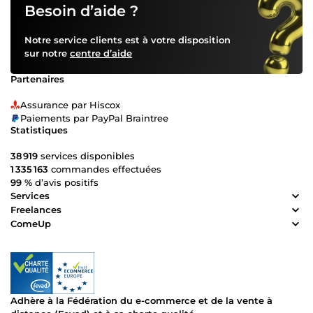
temps, d'expérience, d'inspiration ou pour la plupart tout
Besoin d’aide ?
simplement les compétences nécessaires pour mener à
bien cela. Pas la peine de stresser! En un message vous
Notre service clients est à votre disposition
avez la possibilité de résoudre ce problème, alors n'hésitez
sur notre
centre d’aide
pas! Il n'est pas nécessaire de préciser que la qualité du
rendu n'est pas en reste Je ferai l'effort de vous répondre
Partenaires
avez un retard de 04 heures tout au plus Horaires:
Disponiles 03 fois par jours dont la plupart du temps en
Assurance par Hiscox
après-midi et en soirée; 07 jrs / 7 ;
Paiements par PayPal Braintree
Statistiques
38 919
services disponibles
1 335 163
commandes effectuées
99 %
d’avis positifs
Services
Freelances
ComeUp
Adhère à la Fédération du e-commerce et de la vente à