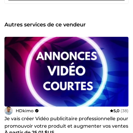
contenus pour gagner en visibilité, attirer plus de trafic et
améliorer votre positionnement en ligne. Chaque projet
est unique, et je prends le temps de comprendre vos
besoins pour vous proposer des solutions sur mesure,
Autres services de ce vendeur
efficaces et créatives. N’hésitez pas à me contacter pour
donner vie à vos idées !
HDkimo
5,0
(38)
Je vais créer Vidéo publicitaire professionnelle pour
promouvoir votre produit et augmenter vos ventes
À partir de 25,01 $US