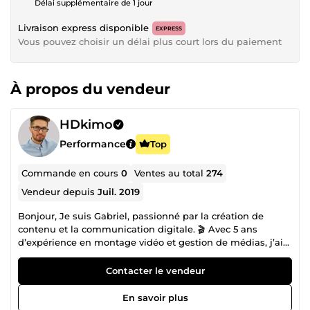
Délai supplémentaire de 1 jour
Livraison express disponible
EXPRESS
Vous pouvez choisir un délai plus court lors du paiement
À propos du vendeur
HDkimo
Performance
Top
Commande en cours
0
Ventes au total
274
Vendeur depuis
Juil. 2019
Bonjour, Je suis Gabriel, passionné par la création de
contenu et la communication digitale. 🎬 Avec 5 ans
d’expérience en montage vidéo et gestion de médias, j’ai
accompagné de nombreux projets : clips, vidéos
promotionnelles, contenus réseaux sociaux… Mon objectif
Contacter le vendeur
est toujours de raconter une histoire qui capte l’attention
et reflète l’identité de chaque client. 🔍 J’ai également 3
En savoir plus
ans d’expertise en SEO , ce qui me permet d’optimiser vos