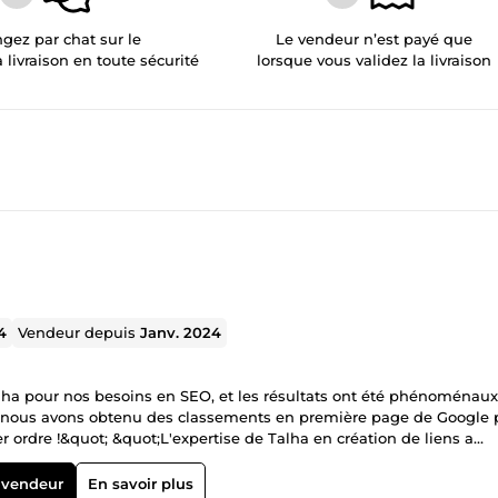
gez par chat sur le
Le vendeur n’est payé que
a livraison en toute sécurité
lorsque vous validez la livraison
4
Vendeur depuis
Janv. 2024
alha pour nos besoins en SEO, et les résultats ont été phénoménaux
et nous avons obtenu des classements en première page de Google 
r ordre !&quot; &quot;L'expertise de Talha en création de liens a
ne augmentation de 40 % des backlinks de qualité, et notre autori
augmenté, et nos classements de mots-clés se sont considérablemen
 vendeur
En savoir plus