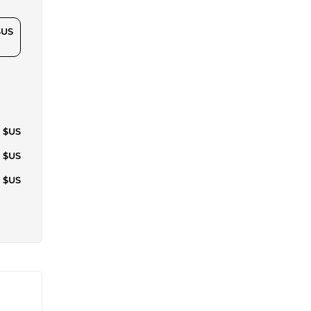
$US
5 $US
8 $US
0 $US