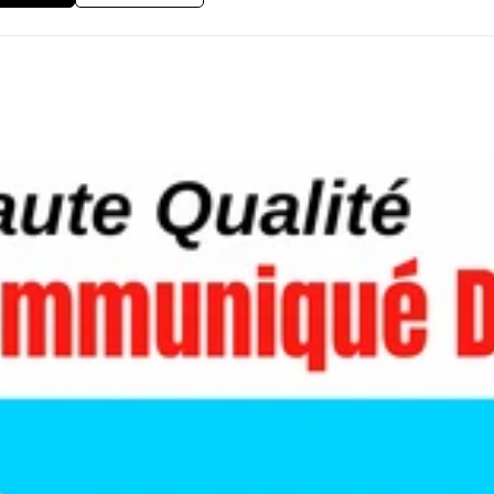
sé grâce aux campagnes de relations publiques. Talha nous a aidés
ss Insider. Son approche stratégique et son expertise pour obtenir 
les.&quot; Les clients qui travaillent avec moi constatent des
n ligne. ⚡︎ Je ne peux peut-être pas aider tout le monde, mais nous
our améliorer la visibilité de notre marque. Nous voulons partag
accroître notre notoriété. Nous avons besoin d'une campagne strat
notre nouveau produit. Notre stratégie SEO actuelle ne fonctionn
ons construire un profil de backlinks solide pour surpasser nos
s médias Des communiqués de presse convaincants qui attirent
à des techniques expertes de création de liens Votre marque mise 
 création de liens
 entreprises B2B et B2C. J'ai aidé plus de 100 clients à améliorer 
 à des articles invités et des relations publiques sur des sites web
thodes inefficaces. Je construis plutôt des backlinks de qualité à 
différence. ✅ Outils que J'utilise : SEO : Ahrefs, Semrush, Moz, Majest
nu : Buzzsumo, WordPress, Google Docs, Spreadsheet Mes Statistiqu
Obtenu des backlinks de qualité à partir de plus de 2000 sites 
00K $ à 5M $ grâce à des stratégies efficaces de création de liens 
esse, Relations Publiques, Marketing de Contenu, Outreach Méd
 Backlinks de Haute Qualité, Placement Média