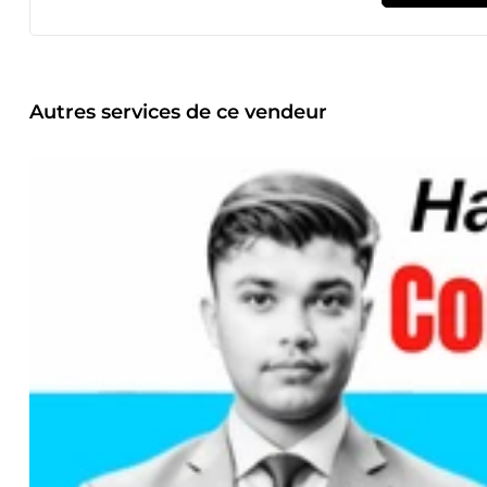
améliorés.&quot; &quot;Le trafic de notre site web a explo
être mis en avant sur Bitcoin.com, Investing.com et Busine
placements sur des sites à haute autorité ont été inestimab
améliorations significatives de leur visibilité et autorité e
pourrions être un excellent choix si vous pensez : Nous avons besoin de backlinks de haute qualité provenant de sites réputés.
Nous voulons être mis en avant dans des médias premium p
Autres services de ce vendeur
l'histoire de notre marque avec un public plus large pour 
de communiqués de presse pour annoncer le lancement de 
pas, et nous avons besoin de conseils d'experts. Nous voul
concurrents. Clients Anciens Incluent : Crypto Desk Physician on FIRE Oxyhelp 10+ Marques et Startups En travaillant avec moi,
vous obtiendrez : Des backlinks de haute qualité provenant de sites web faisant autorité Des mises en avant sur des plateformes
premium de premier plan comme Forbes et d'autres grand
l'attention des médias Une stratégie SEO améliorée grâce 
avant dans les principaux médias pour toucher un public plus large Je suis Talha Mahmood, un spécialiste de la
hautement qualifié, passionné par le succès en SEO pour les
classement de leurs sites web et leur trafic organique grâce
qualité et pertinents. Je ne perds pas de temps avec des mé
de sites pertinents et faisant autorité, qui font une réelle 
Outreach : Buzzstream, Pitchbox, Hunter.io, Snov.io Conte
Réalisé plus de 150 campagnes de communiqués de presse 
faisant autorité Augmenté les revenus d'une entreprise de 1
campagnes de relations publiques Expertise : Création de Liens, Articles Invités, Stratégies de Backlinks, Distribution de
Communiqués de Presse, Soumission de Communiqués de Pr
Stratégie de Marketing, Construction d'Autorité en Ligne,