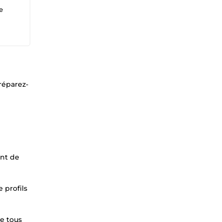
e
réparez-
ant de
 profils
e tous