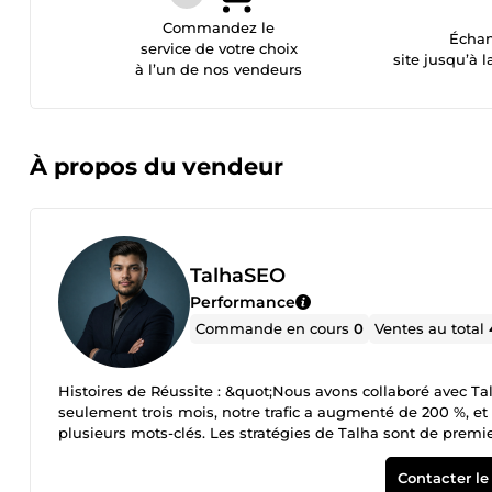
Commandez le
Échan
service de votre choix
site jusqu’à l
à l’un de nos vendeurs
À propos du vendeur
TalhaSEO
Performance
Commande en cours
0
Ventes au total
Histoires de Réussite : &quot;Nous avons collaboré avec T
seulement trois mois, notre trafic a augmenté de 200 %, 
plusieurs mots-clés. Les stratégies de Talha sont de premie
transformé notre présence en ligne. Nous avons constaté u
domaine est passée de 15 à 60. Notre trafic organique a 
Contacter le