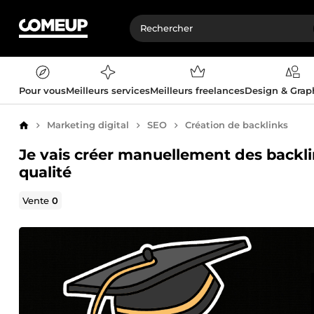
Pour vous
Meilleurs services
Meilleurs freelances
Design & Gra
Marketing digital
SEO
Création de backlinks
Accueil
Je vais créer manuellement des backli
qualité
Vente
0