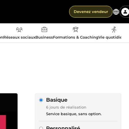
Devenez vendeur
on
Réseaux sociaux
Business
Formations & Coaching
Vie quotidienn
Basique
6 jours de réalisation
Service basique, sans option.
Personnalisé