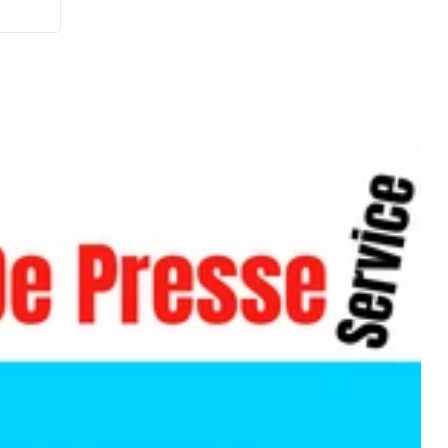
 à
des
er
égique
e
en
le
 de
partir
ic
es :
web
et de
ia,