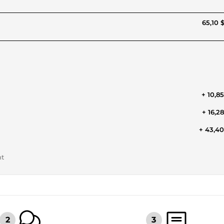
65,10 
+ 10,8
+ 16,2
+ 43,4
nt