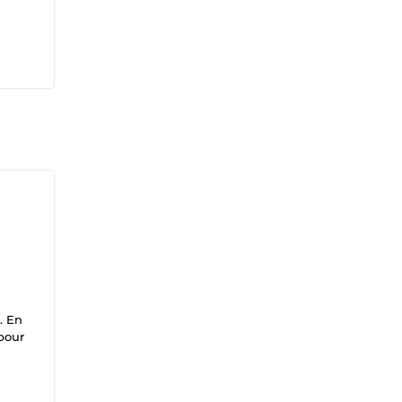
. En
pour
té de
t