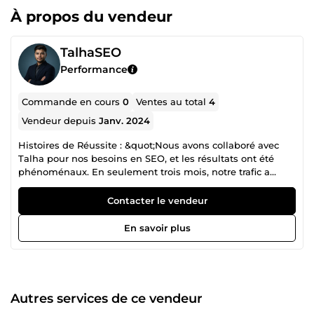
À propos du vendeur
TalhaSEO
Performance
Commande en cours
0
Ventes au total
4
Vendeur depuis
Janv. 2024
Histoires de Réussite : &quot;Nous avons collaboré avec
Talha pour nos besoins en SEO, et les résultats ont été
phénoménaux. En seulement trois mois, notre trafic a
augmenté de 200 %, et nous avons obtenu des
classements en première page de Google pour plusieurs
Contacter le vendeur
mots-clés. Les stratégies de Talha sont de premier ordre
!&quot; &quot;L'expertise de Talha en création de liens a
En savoir plus
transformé notre présence en ligne. Nous avons constaté
une augmentation de 40 % des backlinks de qualité, et
notre autorité de domaine est passée de 15 à 60. Notre
trafic organique a augmenté, et nos classements de mots-
clés se sont considérablement améliorés.&quot; &quot;Le
Autres services de ce vendeur
trafic de notre site web a explosé grâce aux campagnes de