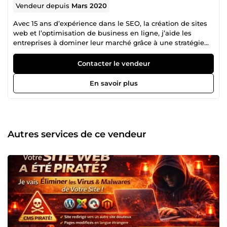
Vendeur depuis
Mars 2020
Avec 15 ans d’expérience dans le SEO, la création de sites
web et l’optimisation de business en ligne, j’aide les
entreprises à dominer leur marché grâce à une stratégie
digitale sur-mesure. 💡 Expert en référencement naturel
(SEO), j’optimise votre visibilité sur Google en appliquant
Contacter le vendeur
les meilleures pratiques de l’algorithme et en développant
un contenu E-E-A-T friendly qui inspire confiance et
En savoir plus
crédibilité. 🌍 Créateur de sites web performants, je
conçois des plateformes modernes, intuitives et
optimisées pour la conversion. Que ce soit pour un site
vitrine, un e-commerce ou une refonte stratégique, chaque
détail est pensé pour maximiser votre impact digital. 📈
Autres services de ce vendeur
Stratégie et optimisation business : Parce que le SEO ne se
limite pas à du classement sur Google, j’accompagne mes
clients dans une vision globale du digital en optimisant
chaque levier : expérience utilisateur (UX), tunnel de vente,
branding, publicité en ligne et automation. Pourquoi me
faire confiance ? ✔ 15 ans d’expertise en SEO &amp; Web ✔
Résultats prouvés et stratégie ROIste ✔ Approche
personnalisée et accompagnement sur mesure ✔ Passion
&amp; veille constante sur les évolutions du digital 💬
Votre visibilité est ma priorité ! Contactez-moi pour un