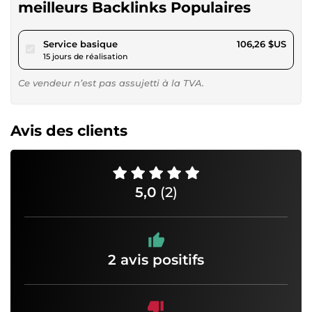
meilleurs Backlinks Populaires
pour 97,93 $US
Service basique
106,26 $US
15 jours de réalisation
Ce vendeur n’est pas assujetti à la TVA.
Avis des clients
5,0
(2)
2 avis positifs