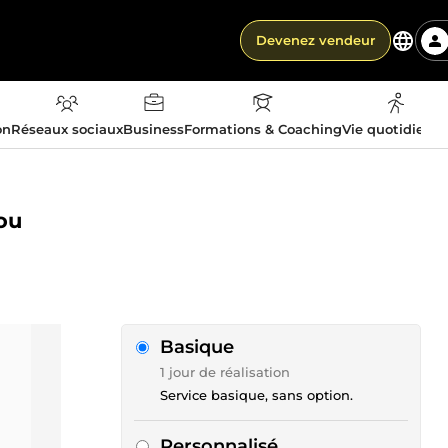
Devenez vendeur
on
Réseaux sociaux
Business
Formations & Coaching
Vie quotidienn
ou
Basique
1 jour de réalisation
Service basique, sans option.
Personnalisé