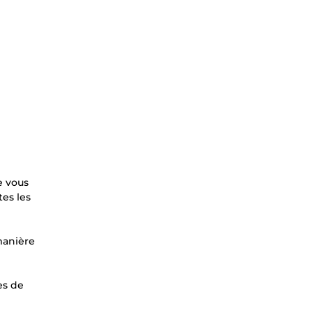
e vous
es les
manière
es de