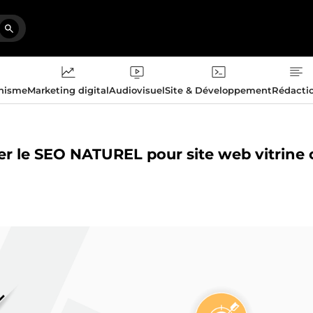
phisme
Marketing digital
Audiovisuel
Site & Développement
Rédacti
ter le SEO NATUREL pour site web vitrine 