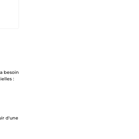
 a besoin
elles :
uir d'une