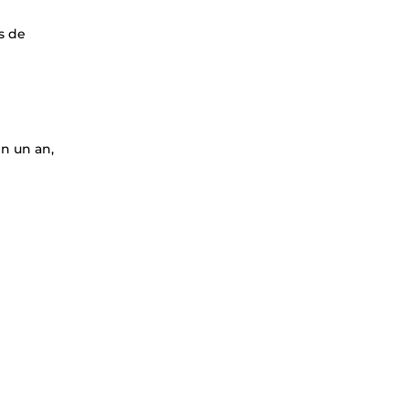
s de
en un an,