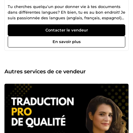
Tu cherches quelqu'un pour donner vie à tes documents
dans différentes langues? Eh bien, tu es au bon endroit! Je
suis passionnée des langues (anglais, français, espagnol)
et je suis là pour rendre tes textes impeccables et
percutants, qu'ils soient destinés à être traduits ou
Contacter le vendeur
simplement relus. Mais ce n'est pas tout. Avec mes 8
années d'expérience dans le monde du recrutement, je
En savoir plus
sais ce qui plait ou ne plait pas auprès des recruteurs. Je
peux t'aider à peaufiner ton CV pour qu'il se démarque
vraiment des autres et attire l'attention qu'il mérite. Alors,
si tu as des questions ou si tu veux simplement discuter
de la meilleure façon de traduire ou relire tes documents,
Autres services de ce vendeur
ou faire briller ton profil professionnel, n'hésite pas à me
contacter, je serais ravie de collaborer avec toi! :)