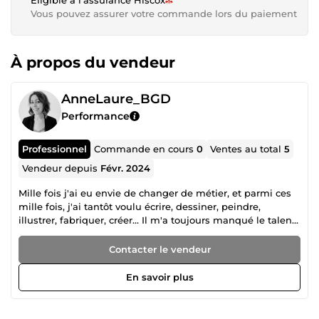
Vous pouvez assurer votre commande lors du paiement
À propos du vendeur
AnneLaure_BGD
Performance
Professionnel
Commande en cours
0
Ventes au total
5
Vendeur depuis
Févr. 2024
Mille fois j'ai eu envie de changer de métier, et parmi ces
mille fois, j'ai tantôt voulu écrire, dessiner, peindre,
illustrer, fabriquer, créer... Il m'a toujours manqué le talent
pour me lancer, mais l'univers créatif m'a toujours
appelée. Mes compétences, ma rigueur, mon sens du
Contacter le vendeur
travail bien fait, mon perfectionnisme, mon amour pour ce
qui est beau et fait main, ont fait de moi l'assistante
En savoir plus
virtuelle dévouée aux artisanes et créatrices qui cherchent
à déléguer certaines tâches pour se consacrer à leur
métier : la création !