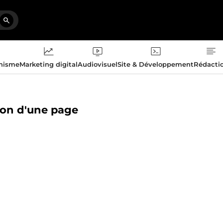
phisme
Marketing digital
Audiovisuel
Site & Développement
Rédacti
tion d'une page