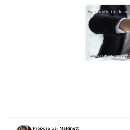
Proposé par
MaRinett_