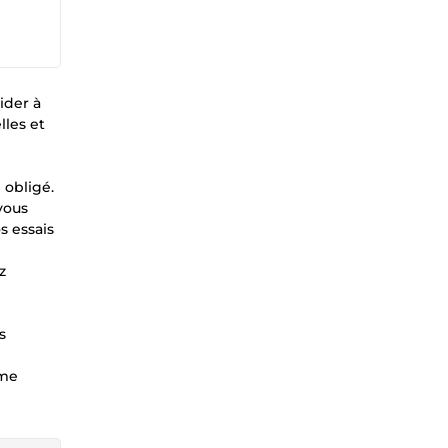
ider à
lles et
 obligé.
vous
s essais
z
s
 me