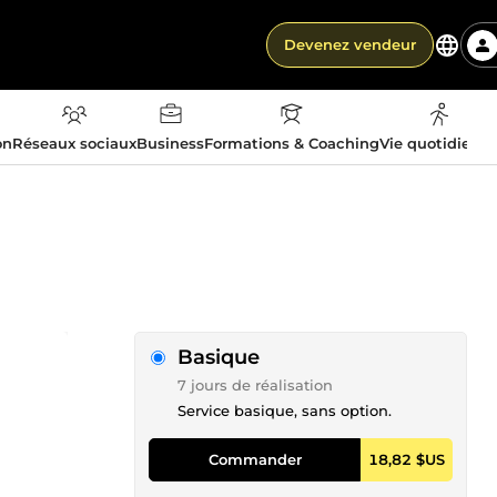
Devenez vendeur
on
Réseaux sociaux
Business
Formations & Coaching
Vie quotidienn
Basique
7 jours de réalisation
Service basique, sans option.
Commander
18,82 $US