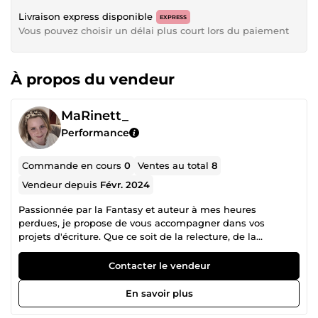
Livraison express disponible
EXPRESS
Vous pouvez choisir un délai plus court lors du paiement
À propos du vendeur
MaRinett_
Performance
Commande en cours
0
Ventes au total
8
Vendeur depuis
Févr. 2024
Passionnée par la Fantasy et auteur à mes heures
perdues, je propose de vous accompagner dans vos
projets d'écriture. Que ce soit de la relecture, de la
chronique, de la rédaction de document personnel ou
professionnel, je serai ravie de vous apporter mon aide.
Contacter le vendeur
Mon but étant de me forger une expérience pour ma
future reconversion dans le métier d'écrivain public.
En savoir plus