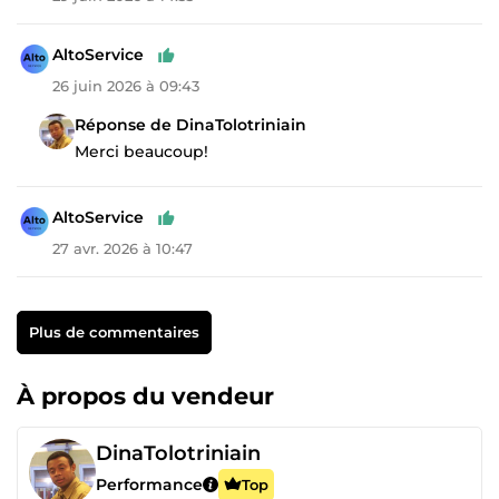
AltoService
26 juin 2026 à 09:43
Réponse de DinaTolotriniain
Merci beaucoup!
AltoService
27 avr. 2026 à 10:47
Plus de commentaires
À propos du vendeur
DinaTolotriniain
Performance
Top