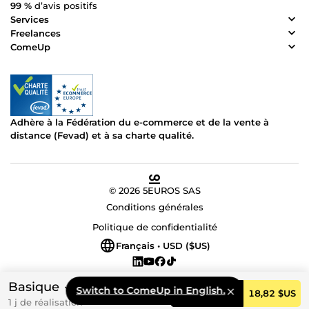
99 %
d’avis positifs
Services
Freelances
ComeUp
Adhère à la Fédération du e-commerce et de la vente à
distance (Fevad) et à sa charte qualité.
© 2026 5EUROS SAS
Conditions générales
Politique de confidentialité
Français • USD ($US)
Basique
Switch to ComeUp in English.
Commander
18,82 $US
1 j de réalisation