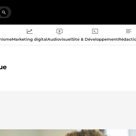
phisme
Marketing digital
Audiovisuel
Site & Développement
Rédacti
ue