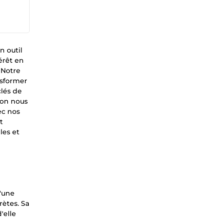
n outil
érêt en
 Notre
nsformer
clés de
ion nous
ec nos
t
les et
d'une
rètes. Sa
'elle