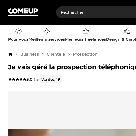
Pour vous
Meilleurs services
Meilleurs freelances
Design & Gra
Business
Clientèle
Prospection
Accueil
Je vais géré la prospection téléphoniq
5,0
(15)
Ventes
19