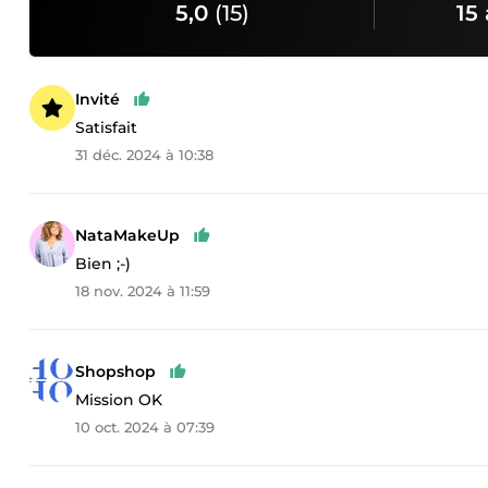
5,0
(15)
15 
Invité
Satisfait
31 déc. 2024 à 10:38
NataMakeUp
Bien ;-)
18 nov. 2024 à 11:59
Shopshop
Mission OK
10 oct. 2024 à 07:39