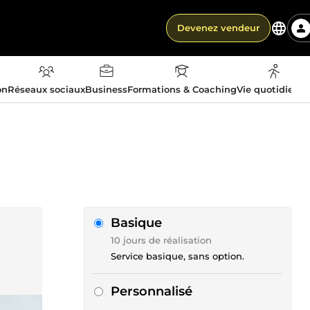
Devenez vendeur
on
Réseaux sociaux
Business
Formations & Coaching
Vie quotidienn
Basique
10 jours de réalisation
Service basique, sans option.
Personnalisé