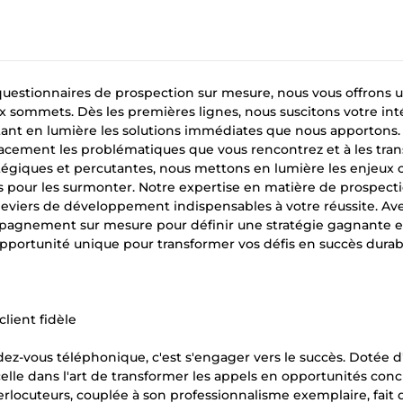
s questionnaires de prospection sur mesure, nous vous offrons u
x sommets. Dès les premières lignes, nous suscitons votre int
tant en lumière les solutions immédiates que nous apportons.
fficacement les problématiques que vous rencontrez et à les tra
tégiques et percutantes, nous mettons en lumière les enjeux 
les pour les surmonter. Notre expertise en matière de prospect
 leviers de développement indispensables à votre réussite. Av
mpagnement sur mesure pour définir une stratégie gagnante e
opportunité unique pour transformer vos défis en succès durab
lient fidèle
dez-vous téléphonique, c'est s'engager vers le succès. Dotée 
lle dans l'art de transformer les appels en opportunités conc
erlocuteurs, couplée à son professionnalisme exemplaire, fait d