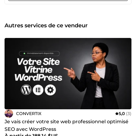
et booster vos ventes. 🤝 Comment je travaille ? 1️⃣ Nous
échangeons pour bien comprendre vos besoins. 2️⃣
J’applique mon expertise en développement web et
marketing digital pour créer des solutions performantes et
Autres services de ce vendeur
sur-mesure. 💡 Pourquoi choisir Jweb Créatif ? ✔️
Expérience multisectorielle : e-commerce, B2B, coaching,
immobilier, santé, luxe… ✔️ Accompagnement 7j/7 :
réactivité et suivi personnalisé. ✔️ Stratégie axée résultats :
un partenariat gagnant-gagnant. 📩 Contactez-moi dès
maintenant pour propulser votre projet !
CONVERTIX
5,0
(3)
Je vais créer votre site web professionnel optimisé
SEO avec WordPress
À partir de 188,14 $US