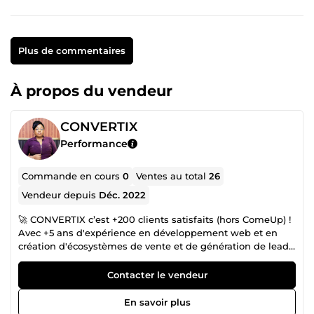
Plus de commentaires
À propos du vendeur
CONVERTIX
Performance
Commande en cours
0
Ventes au total
26
Vendeur depuis
Déc. 2022
🚀 CONVERTIX c’est +200 clients satisfaits (hors ComeUp) !
Avec +5 ans d'expérience en développement web et en
création d'écosystèmes de vente et de génération de leads,
je transforme votre présence en ligne en un véritable levier
de croissance. 🎯 Notre objectif : des résultats concrets et
Contacter le vendeur
pas de bla-bla. 📈 Notre équation gagnante : Votre
business + Notre expertise = Resultat garantie ! Je vous
En savoir plus
aide à optimiser votre visibilité, attirer des leads qualifiés