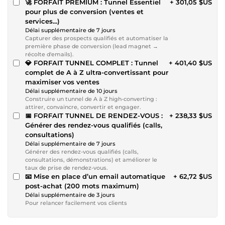
🚀 FORFAIT PREMIUM : Tunnel Essentiel
+ 301,05 $US
pour plus de conversion (ventes et
services...)
Délai supplémentaire de 7 jours
Capturer des prospects qualifiés et automatiser la
première phase de conversion (lead magnet →
récolte d'emails).
💎 FORFAIT TUNNEL COMPLET : Tunnel
+ 401,40 $US
complet de A à Z ultra-convertissant pour
maximiser vos ventes
Délai supplémentaire de 10 jours
Construire un tunnel de A à Z high-converting :
attirer, convaincre, convertir et engager.
📅 FORFAIT TUNNEL DE RENDEZ-VOUS :
+ 238,33 $US
Générer des rendez-vous qualifiés (calls,
consultations)
Délai supplémentaire de 7 jours
Générer des rendez-vous qualifiés (calls,
consultations, démonstrations) et améliorer le
taux de prise de rendez-vous.
📧 Mise en place d’un email automatique
+ 62,72 $US
post-achat (200 mots maximum)
Délai supplémentaire de 3 jours
Pour relancer facilement vos clients