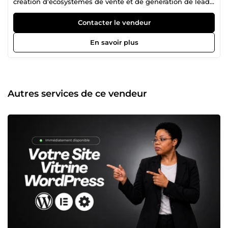
création d'écosystèmes de vente et de génération de leads,
je transforme votre présence en ligne en un véritable levier
de croissance. 🎯 Notre objectif : des résultats concrets et
Contacter le vendeur
pas de bla-bla. 📈 Notre équation gagnante : Votre
business + Notre expertise = Resultat garantie ! Je vous
En savoir plus
aide à optimiser votre visibilité, attirer des leads qualifiés
et booster vos ventes. 🤝 Comment je travaille ? 1️⃣ Nous
échangeons pour bien comprendre vos besoins. 2️⃣
J’applique mon expertise en développement web et
marketing digital pour créer des solutions performantes et
Autres services de ce vendeur
sur-mesure. 💡 Pourquoi choisir Jweb Créatif ? ✔️
Expérience multisectorielle : e-commerce, B2B, coaching,
immobilier, santé, luxe… ✔️ Accompagnement 7j/7 :
réactivité et suivi personnalisé. ✔️ Stratégie axée résultats :
un partenariat gagnant-gagnant. 📩 Contactez-moi dès
maintenant pour propulser votre projet !