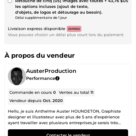
Retouche de cinq (05) images avec toutes
+ 43,76 $US
les options incluses (ajout de texte,
d'objets, de logos et détourage au besoin).
Délai supplémentaire de 1 jour
Livraison express disponible
EXPRESS
Vous pouvez choisir un délai plus court lors du paiement
À propos du vendeur
AusterProduction
Performance
Commande en cours
0
Ventes au total
11
Vendeur depuis
Oct. 2020
Hello, je suis Anthelme Auster HOUNDETON, Graphiste
designer et illustrateur avec plus de 5 ans d’expérience
ayant travailler avec plusieurs entreprises.je serais très
ravie de vous offrir mes services. Alors à tout de suite pour
de une probable collaboration !!!
Contacter le vendeur