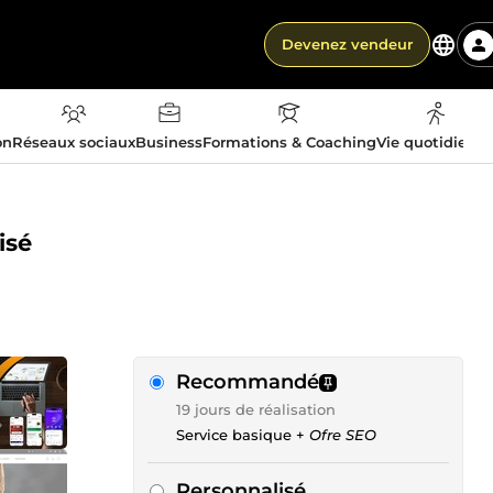
Devenez vendeur
on
Réseaux sociaux
Business
Formations & Coaching
Vie quotidienn
isé
Recommandé
19 jours de réalisation
Service basique +
Ofre SEO
Personnalisé