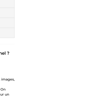
nel ?
, images,
. On
our un