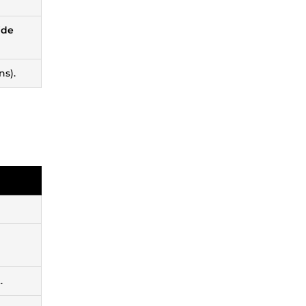
ide
ns).
.