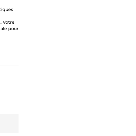
tiques
 Votre
éale pour