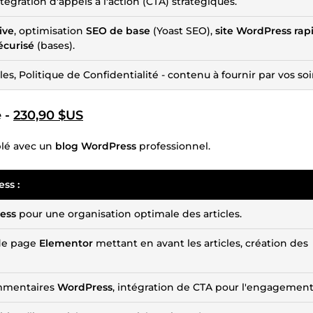
égration d'appels à l'action (CTA) stratégiques.
ive
, optimisation
SEO de base
(Yoast SEO),
site WordPress rap
écurisé
(bases).
, Politique de Confidentialité - contenu à fournir par vos soi
 -
230,90 $US
iblé avec un
blog WordPress
professionnel.
ess
:
ess
pour une organisation optimale des articles.
 de page
Elementor
mettant en avant les articles, création des
mmentaires
WordPress
, intégration de CTA pour l'engagement