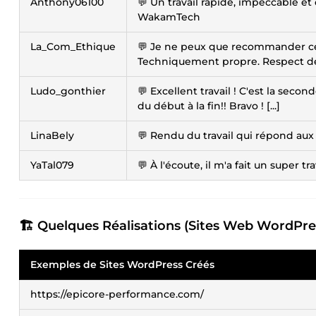
Anthony06100
💬 Un travail rapide, impeccable 
WakamTech
La_Com_Ethique
💬 Je ne peux que recommander ce 
Techniquement propre. Respect des
Ludo_gonthier
💬 Excellent travail ! C'est la seco
du début à la fin!! Bravo ! [...]
LinaBely
💬 Rendu du travail qui répond au
YaTal079
💬 À l'écoute, il m'a fait un super tra
🏗️ Quelques Réalisations (Sites Web WordPre
Exemples de
Sites WordPress Créés
https://epicore-performance.com/