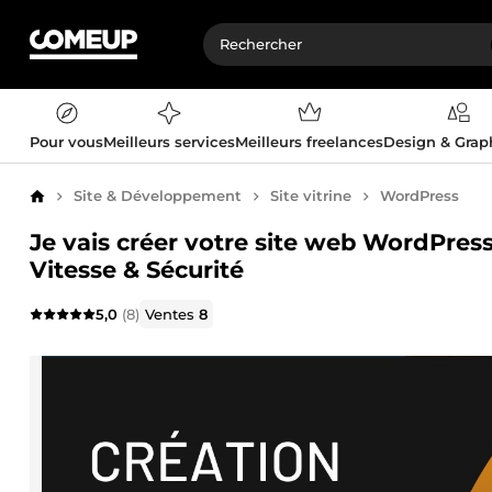
Pour vous
Meilleurs services
Meilleurs freelances
Design & Gra
Site & Développement
Site vitrine
WordPress
Accueil
Je vais créer votre site web WordPres
Vitesse & Sécurité
5,0
(8)
Ventes
8