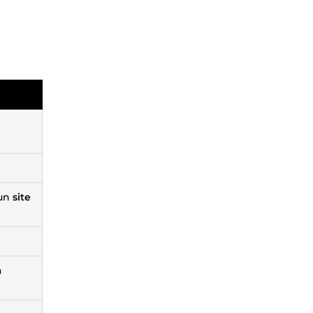
 un
site
a