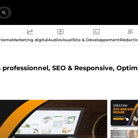
phisme
Marketing digital
Audiovisuel
Site & Développement
Rédacti
s professionnel, SEO & Responsive, Optim