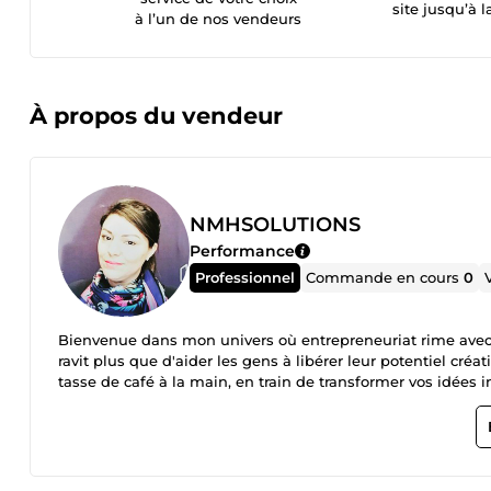
site jusqu’à l
à l’un de nos vendeurs
À propos du vendeur
NMHSOLUTIONS
Performance
Professionnel
Commande en cours
0
Bienvenue dans mon univers où entrepreneuriat rime avec
ravit plus que d'aider les gens à libérer leur potentiel créa
tasse de café à la main, en train de transformer vos idées innovantes en réalité, tout en jonglant avec style grâce à mes astuces
d'organisation et mes solutions sur mesure. Que vous cherc
brillante, je suis là pour vous guider à travers le labyrint
quoi ? Je suis bien plus qu'une experte en immobilier. Je s
aider à naviguer avec aisance. Pas besoin de stresser, juste à suivre le rythme de votre créativité ! Alors, pourquoi vous compliquer
la vie quand vous pouvez la rendre plus facile et plus am