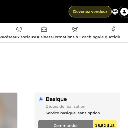
Devenez vendeur
on
Réseaux sociaux
Business
Formations & Coaching
Vie quotidienn
Basique
2 jours de réalisation
Service basique, sans option.
Commander
18,82 $US