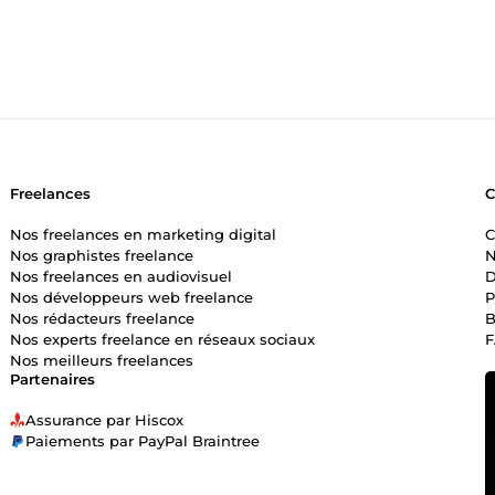
ouvons faire des miracles ! 💼✨ #EntrepreneuriatAvecStyle
Freelances
Nos freelances en marketing digital
C
Nos graphistes freelance
N
Nos freelances en audiovisuel
D
Nos développeurs web freelance
P
Nos rédacteurs freelance
B
Nos experts freelance en réseaux sociaux
Nos meilleurs freelances
Partenaires
Assurance par Hiscox
Paiements par PayPal Braintree