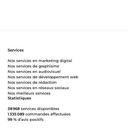
pleine de rebondissements et de succès. Ensemble, nous p
#SoyezComeUp
Services
Nos services en marketing digital
Nos services de graphisme
Nos services en audiovisuel
Nos services de développement web
Nos services de rédaction
Nos services en réseaux sociaux
Nos meilleurs services
Statistiques
38 968
services disponibles
1 335 089
commandes effectuées
99 %
d’avis positifs