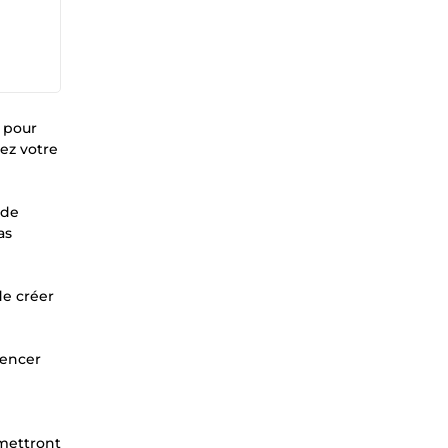
 pour
ez votre
 de
as
de créer
mencer
rmettront