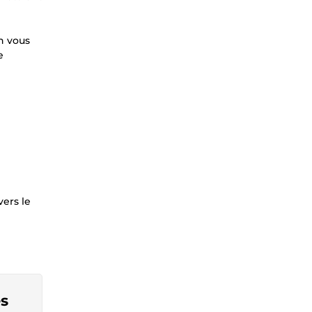
n vous
e
ers le
es