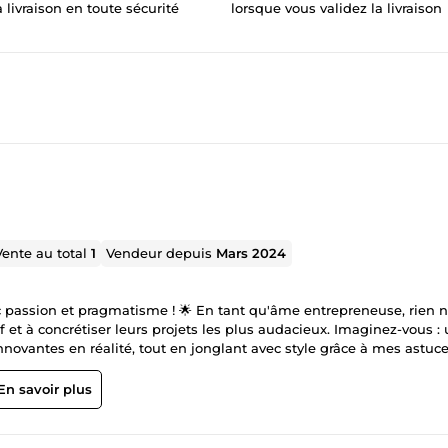
a livraison en toute sécurité
lorsque vous validez la livraison
Vente au total
1
Vendeur depuis
Mars 2024
 passion et pragmatisme ! 🌟 En tant qu'âme entrepreneuse, rien 
tif et à concrétiser leurs projets les plus audacieux. Imaginez-vous :
hiez à lancer votre propre entreprise ou à faire éclore une idée
he avec ma panoplie d'ebooks et de tableaux Excel pratiques. Et devi
En savoir plus
uis votre partenaire de confiance pour simplifier votre quotidien et
usante avec mes outils et conseils ? Rejoignez-moi pour une aventu