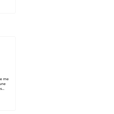
ne me
 une
nez
 vous
re